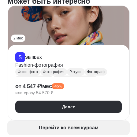
Может быть интересно
2 мес
Skillbox
Fashion-фотография
Фэшн-фото
Фотография
Ретушь
Фотограф
Настройки камеры
Настройка освещения
от 4 547 ₽/мес
-45%
Аналоговая фотография
Фотосъемка
или сразу 54 570 ₽
Далее
Перейти ко всем курсам