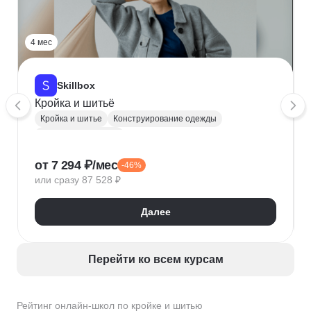
4 мес
Skillbox
Кройка и шитьё
Кройка и шитье
Конструирование одежды
Материаловедение
Визуальная коррекция фигуры
Рукоделие
от 7 294 ₽/мес
-46%
или сразу 87 528 ₽
Далее
Перейти ко всем курсам
Рейтинг онлайн-школ по кройке и шитью