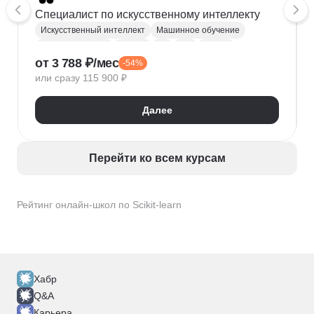
Специалист по искусственному интеллекту
Искусственный интеллект
Машинное обучение
Нейронные сети
Python
Git
API
VK API
от 3 788 ₽/мес
-54%
ООП
SQL
Извлечение данных
NoSQL
или сразу 115 900 ₽
MongoDB
Статистика
Scikit-learn
PyTorch
LLM
RAG
Далее
Перейти ко всем курсам
Рейтинг онлайн-школ по Scikit-learn
Хабр
Q&A
Карьера