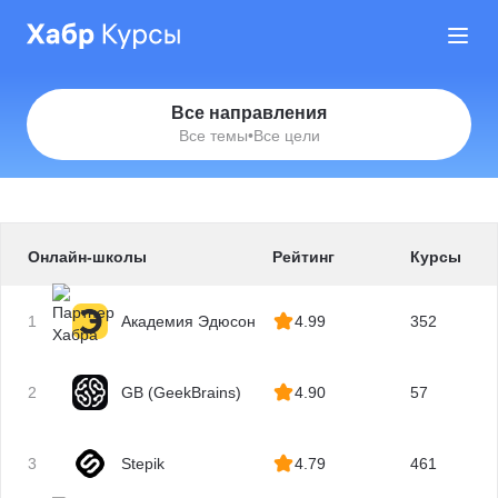
Все направления
Все темы
•
Все цели
Онлайн-школы
Рейтинг
Курсы
1
Академия Эдюсон
4.99
352
2
GB (GeekBrains)
4.90
57
3
Stepik
4.79
461