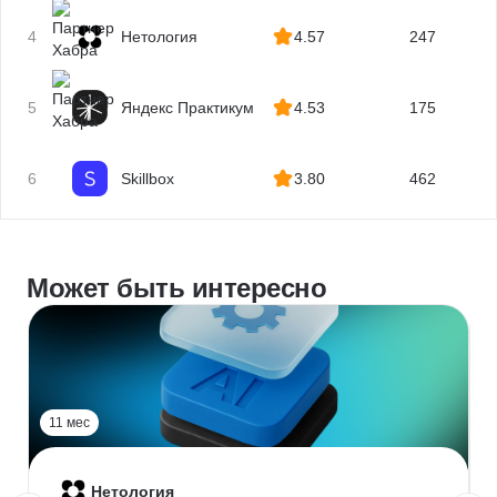
4
Нетология
4.57
247
5
Яндекс Практикум
4.53
175
6
Skillbox
3.80
462
Может быть интересно
11 мес
Нетология