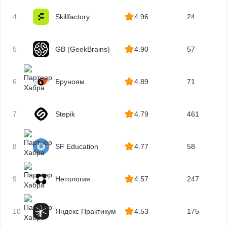
4
Skillfactory
4.96
24
5
GB (GeekBrains)
4.90
57
6
Бруноям
4.89
71
7
Stepik
4.79
461
8
SF Education
4.77
58
9
Нетология
4.57
247
10
Яндекс Практикум
4.53
175