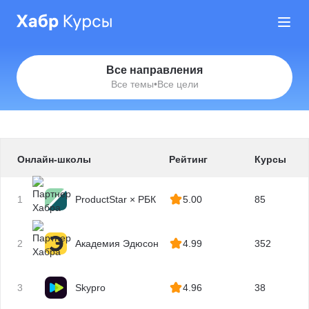
Все направления
Все темы
•
Все цели
Онлайн-школы
Рейтинг
Курсы
1
ProductStar × РБК
5.00
85
2
Академия Эдюсон
4.99
352
3
Skypro
4.96
38