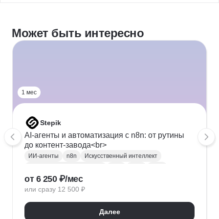
Может быть интересно
1 мес
Stepik
AI-агенты и автоматизация с n8n: от рутины
до контент-завода<br>
ИИ-агенты
n8n
Искусственный интеллект
Автоматизация процессов
LLM
RAG
MCP
от 6 250 ₽/мес
Airtable
Redis
или сразу 12 500 ₽
Далее