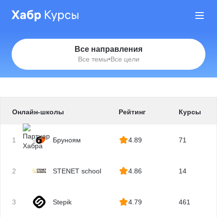
Все направления
Все темы
•
Все цели
Онлайн-школы
Рейтинг
Курсы
1
Бруноям
4.89
71
2
STENET school
4.86
14
3
Stepik
4.79
461