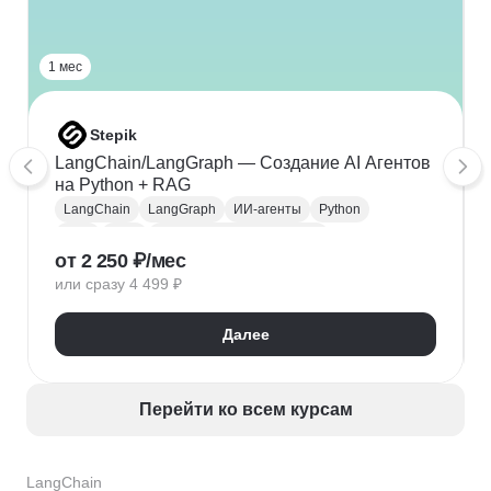
1 мес
Stepik
LangChain/LangGraph — Создание AI Агентов
на Python + RAG
LangChain
LangGraph
ИИ-агенты
Python
RAG
MCP
Искусственный интеллект
от 2 250 ₽/мес
или сразу 4 499 ₽
Далее
Перейти ко всем курсам
LangChain