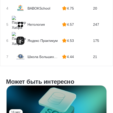
4
BABOKSchool
4.75
20
5
Нетология
4.57
247
6
Яндекс Практикум
4.53
175
7
Школа Больших
4.44
21
Данных
Может быть интересно
16 мес