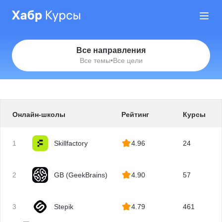
Все направления
Все темы
•
Все цели
Онлайн-школы
Рейтинг
Курсы
1
Skillfactory
4.96
24
2
GB (GeekBrains)
4.90
57
3
Stepik
4.79
461