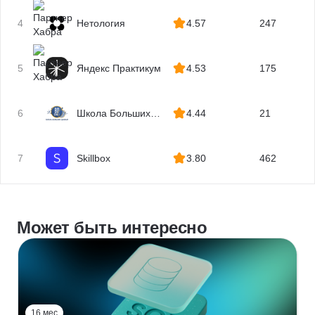
4
Нетология
4.57
247
5
Яндекс Практикум
4.53
175
6
Школа Больших
4.44
21
Данных
7
Skillbox
3.80
462
Может быть интересно
16 мес