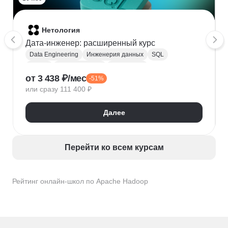
Нетология
Дата-инженер: расширенный курс
Data Engineering
Инженерия данных
SQL
Python
Apache Hadoop
PostgreSQL
от 3 438 ₽/мес
-51%
Apache Airflow
Apache NiFi
Apache Spark
или сразу 111 400 ₽
ClickHouse
ETL
DWH
NumPy
Pandas
Redis
Извлечение данных
Kafka Streams DSL
Далее
DataFrame API
Java
Нейронные сети
MLOps
Машинное обучение
Перейти ко всем курсам
Рейтинг онлайн-школ по Apache Hadoop