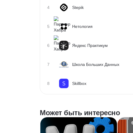
4
Stepik
5
Нетология
6
Яндекс Практикум
7
Школа Больших Данных
8
Skillbox
Может быть интересно