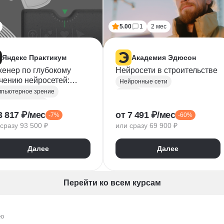
5.00
1
2 мес
Яндекс Практикум
Академия Эдюсон
енер по глубокому
Нейросети в строительстве
чению нейросетей:
Нейронные сети
пьютерное зрение
пьютерное зрение
Дроны
бокое обучение
Курсы по нейронным сетям
3 817 ₽/мес
от 7 491 ₽/мес
-7%
-60%
orch
MLP
Компьютерное зрение
сразу 93 500 ₽
или сразу 69 900 ₽
йронные сети
Автоматизация процессов
шинное обучение
ГОСТ
Сметное дело
Далее
Далее
Промпт-инжиниринг
TensorFlow
Keras
Строительство
Перейти ко всем курсам
ию