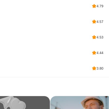
4.79
4.57
4.53
4.44
3.80