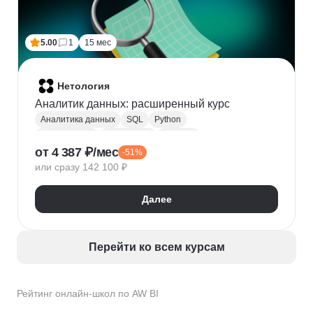
5.00
1
15 мес
Нетология
Аналитик данных: расширенный курс
Аналитика данных
SQL
Python
Базы данных
PostgreSQL
Big Data
от 4 387 ₽/мес
-51%
Нейронные сети
Статистика
Визуализация
или сразу 142 100 ₽
A/B тестирование
BI
Yandex DataLens
Google Таблицы
Извлечение данных
SMART
Далее
AW BI
Сбор требований
Перейти ко всем курсам
Рейтинг онлайн-школ по AW BI