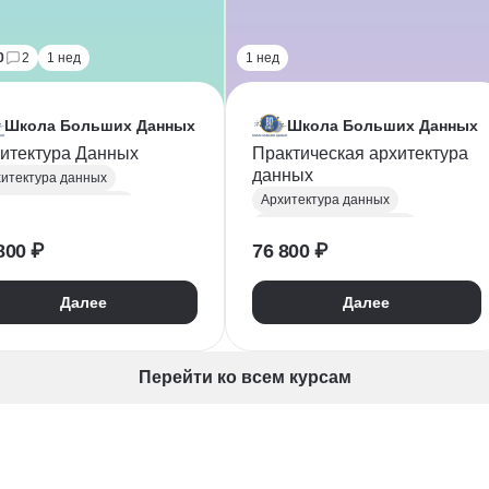
0
2
1 нед
1 нед
Школа Больших Данных
Школа Больших Данных
итектура Данных
Практическая архитектура
данных
итектура данных
Архитектура данных
работка баз данных
Разработка баз данных
Проектирование информационных систем
800 ₽
76 800 ₽
SQL
Базы данных
L
Базы данных
Проектирование информационных систем
H
Датамайнинг
Далее
Далее
DWH
Датамайнинг
уализация
Визуализация
Перейти ко всем курсам