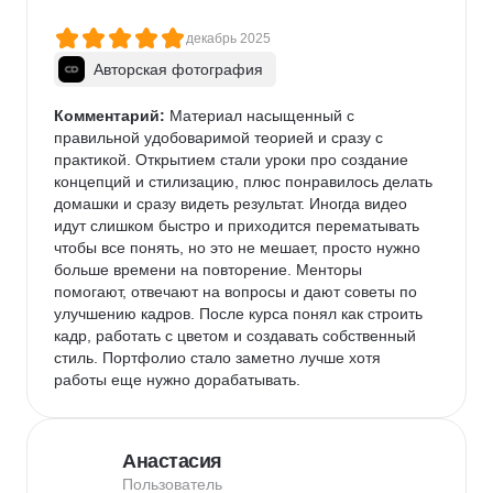
собирать портфолио, а некоторые задания - это 
полноценные кейсы, которые не стыдно показывать 
декабрь 2025
работодателю. Если вы сомневаетесь, стоит ли 
Авторская фотография
идти - не сомневайтесь. Это обучение даёт крепкую 
базу и уверенность в себе. Спасибо команде 
Комментарий:
 Материал насыщенный с 
Contented за этот опыт!
правильной удобоваримой теорией и сразу с 
практикой. Открытием стали уроки про создание 
концепций и стилизацию, плюс понравилось делать 
домашки и сразу видеть результат. Иногда видео 
идут слишком быстро и приходится перематывать 
чтобы все понять, но это не мешает, просто нужно 
больше времени на повторение. Менторы 
помогают, отвечают на вопросы и дают советы по 
улучшению кадров. После курса понял как строить 
кадр, работать с цветом и создавать собственный 
стиль. Портфолио стало заметно лучше хотя 
работы еще нужно дорабатывать.
Анастасия
Пользователь