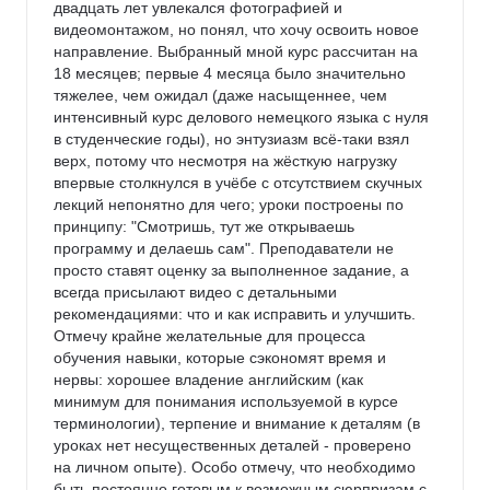
двадцать лет увлекался фотографией и 
видеомонтажом, но понял, что хочу освоить новое 
направление. Выбранный мной курс рассчитан на 
18 месяцев; первые 4 месяца было значительно 
тяжелее, чем ожидал (даже насыщеннее, чем 
интенсивный курс делового немецкого языка с нуля 
в студенческие годы), но энтузиазм всё-таки взял 
верх, потому что несмотря на жёсткую нагрузку 
впервые столкнулся в учёбе с отсутствием скучных 
лекций непонятно для чего; уроки построены по 
принципу: "Смотришь, тут же открываешь 
программу и делаешь сам". Преподаватели не 
просто ставят оценку за выполненное задание, а 
всегда присылают видео с детальными 
рекомендациями: что и как исправить и улучшить. 
Отмечу крайне желательные для процесса 
обучения навыки, которые сэкономят время и 
нервы: хорошее владение английским (как 
минимум для понимания используемой в курсе 
терминологии), терпение и внимание к деталям (в 
уроках нет несущественных деталей - проверено 
на личном опыте). Особо отмечу, что необходимо 
быть постоянно готовым к возможным сюрпризам с 