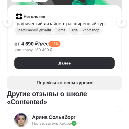
Нетология
Графический дизайнер: расширенный курс
Графический дизайн
Figma
Tilda
Photoshop
Adobe Illustrator
Типографика
Айдентика
от 4 690 ₽/мес
-48%
Иллюстрация
Скетчинг
After Effects
или сразу 160 400 ₽
Adobe Animate
Cinema 4D
InDesign
Дизайн логотипов
Дизайн упаковки
Далее
Дизайн баннеров
Бренд-дизайн
Верстка печатных изданий
Верстка полиграфической продукции
Перейти ко всем курсам
Разработка фирменного стиля
Другие отзывы о школе
Создание анимации
Брендинг
Microsoft PowerPoint
Дизайн текста
«Contented»
Дизайн карточек для маркетплейсов
Колористика
Google Slides
Арина Сольвборг
Пользователь 
Хабра