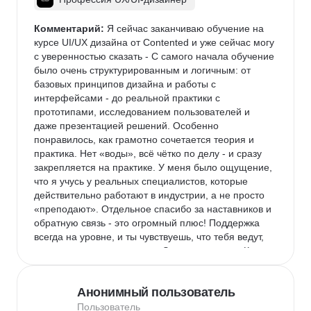
Комментарий:
 Я сейчас заканчиваю обучение на 
курсе UI/UX дизайна от Contented и уже сейчас могу 
с уверенностью сказать - С самого начала обучение 
было очень структурированным и логичным: от 
базовых принципов дизайна и работы с 
интерфейсами - до реальной практики с 
прототипами, исследованием пользователей и 
даже презентацией решений. Особенно 
понравилось, как грамотно сочетается теория и 
практика. Нет «воды», всё чётко по делу - и сразу 
закрепляется на практике. У меня было ощущение, 
что я учусь у реальных специалистов, которые 
действительно работают в индустрии, а не просто 
«преподают». Отдельное спасибо за наставников и 
обратную связь - это огромный плюс! Поддержка 
всегда на уровне, и ты чувствуешь, что тебя ведут, 
подсказывают, направляют. Это вдохновляет. Курс 
помог мне не просто «научиться делать красиво», а 
понять, как проектировать интерфейсы, которые 
Анонимный пользователь
действительно работают и решают задачи 
пользователей. Уже в процессе обучения я начала 
Пользователь