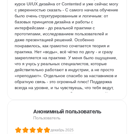
курсе UI/UX дизайна от Contented и уже сейчас могу 
с уверенностью сказать - С самого начала обучение 
было очень структурированным и логичным: от 
базовых принципов дизайна и работы с 
интерфейсами - до реальной практики с 
прототипами, исследованием пользователей и 
даже презентацией решений. Особенно 
понравилось, как грамотно сочетается теория и 
практика. Нет «воды», всё чётко по делу - и сразу 
закрепляется на практике. У меня было ощущение, 
что я учусь у реальных специалистов, которые 
действительно работают в индустрии, а не просто 
«преподают». Отдельное спасибо за наставников и 
обратную связь - это огромный плюс! Поддержка 
всегда на уровне, и ты чувствуешь, что тебя ведут, 
подсказывают, направляют. Это вдохновляет. Курс 
помог мне не просто «научиться делать красиво», а 
понять, как проектировать интерфейсы, которые 
Анонимный пользователь
действительно работают и решают задачи 
пользователей. Уже в процессе обучения я начала 
Пользователь
собирать портфолио, а некоторые задания - это 
полноценные кейсы, которые не стыдно показывать 
декабрь 2025