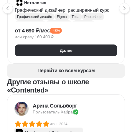
Нетология
Графический дизайнер: расширенный курс
Графический дизайн
Figma
Tilda
Photoshop
Adobe Illustrator
Типографика
Айдентика
от 4 690 ₽/мес
-48%
Иллюстрация
Скетчинг
After Effects
или сразу 160 400 ₽
Adobe Animate
Cinema 4D
InDesign
Дизайн логотипов
Дизайн упаковки
Далее
Дизайн баннеров
Бренд-дизайн
Верстка печатных изданий
Верстка полиграфической продукции
Перейти ко всем курсам
Разработка фирменного стиля
Другие отзывы о школе
Создание анимации
Брендинг
Microsoft PowerPoint
Дизайн текста
«Contented»
Дизайн карточек для маркетплейсов
Колористика
Google Slides
Арина Сольвборг
Пользователь 
Хабра
июнь 2024