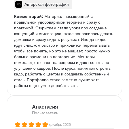
работодателю. Если вы сомневаетесь, стоит ли 
Авторская фотография
идти - не сомневайтесь. Это обучение даёт крепкую 
базу и уверенность в себе. Спасибо команде 
Комментарий:
 Материал насыщенный с 
Contented за этот опыт!
правильной удобоваримой теорией и сразу с 
практикой. Открытием стали уроки про создание 
концепций и стилизацию, плюс понравилось делать 
домашки и сразу видеть результат. Иногда видео 
идут слишком быстро и приходится перематывать 
чтобы все понять, но это не мешает, просто нужно 
больше времени на повторение. Менторы 
помогают, отвечают на вопросы и дают советы по 
улучшению кадров. После курса понял как строить 
кадр, работать с цветом и создавать собственный 
стиль. Портфолио стало заметно лучше хотя 
работы еще нужно дорабатывать.
Анастасия
Пользователь
декабрь 2025