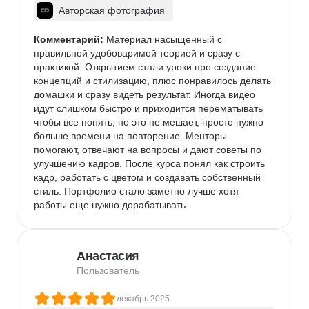
работодателю. Если вы сомневаетесь, стоит ли 
Авторская фотография
идти - не сомневайтесь. Это обучение даёт крепкую 
базу и уверенность в себе. Спасибо команде 
Комментарий:
 Материал насыщенный с 
Contented за этот опыт!
правильной удобоваримой теорией и сразу с 
практикой. Открытием стали уроки про создание 
концепций и стилизацию, плюс понравилось делать 
домашки и сразу видеть результат. Иногда видео 
идут слишком быстро и приходится перематывать 
чтобы все понять, но это не мешает, просто нужно 
больше времени на повторение. Менторы 
помогают, отвечают на вопросы и дают советы по 
улучшению кадров. После курса понял как строить 
кадр, работать с цветом и создавать собственный 
стиль. Портфолио стало заметно лучше хотя 
работы еще нужно дорабатывать.
Анастасия
Пользователь
декабрь 2025