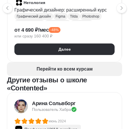
Нетология
Графический дизайнер: расширенный курс
Графический дизайн
Figma
Tilda
Photoshop
Adobe Illustrator
Типографика
Айдентика
от 4 690 ₽/мес
-48%
Иллюстрация
Скетчинг
After Effects
или сразу 160 400 ₽
Adobe Animate
Cinema 4D
InDesign
Дизайн логотипов
Дизайн упаковки
Далее
Дизайн баннеров
Бренд-дизайн
Верстка печатных изданий
Верстка полиграфической продукции
Перейти ко всем курсам
Разработка фирменного стиля
Другие отзывы о школе
Создание анимации
Брендинг
Microsoft PowerPoint
Дизайн текста
«Contented»
Дизайн карточек для маркетплейсов
Колористика
Google Slides
Арина Сольвборг
Пользователь 
Хабра
июнь 2024