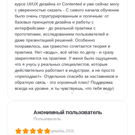
курсе UI/UX дизайна от Contented и уже сейчас могу 
с уверенностью сказать - С самого начала обучение 
было очень структурированным и логичным: от 
базовых принципов дизайна и работы с 
интерфейсами - до реальной практики с 
прототипами, исследованием пользователей и 
даже презентацией решений. Особенно 
понравилось, как грамотно сочетается теория и 
практика. Нет «воды», всё чётко по делу - и сразу 
закрепляется на практике. У меня было ощущение, 
что я учусь у реальных специалистов, которые 
действительно работают в индустрии, а не просто 
«преподают». Отдельное спасибо за наставников и 
обратную связь - это огромный плюс! Поддержка 
всегда на уровне, и ты чувствуешь, что тебя ведут, 
подсказывают, направляют. Это вдохновляет. Курс 
помог мне не просто «научиться делать красиво», а 
понять, как проектировать интерфейсы, которые 
Анонимный пользователь
действительно работают и решают задачи 
пользователей. Уже в процессе обучения я начала 
Пользователь
собирать портфолио, а некоторые задания - это 
полноценные кейсы, которые не стыдно показывать 
декабрь 2025