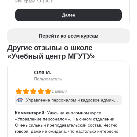
или сразу 70 100 ₽
1С:Бухгалтерия
Excel для экономистов
Google Таблицы
Финансовая отчетность
Далее
Бухгалтерский учет
Налоговый учет
Google Slides
Кадровый учет
Расчет заработной платы
Перейти ко всем курсам
Бухгалтерская отчетность
Другие отзывы о школе
«Учебный центр МГУТУ»
Оля И.
Пользователь
1 апреля
Управление персоналом и кадровое админис
трирование
Комментарий:
 Учусь на дипломном курсе 
«Управление персоналом». На очном отделении. 
Очень сильный преподавательский состав. Честно 
говоря, даже не ожидала, что настолько интересно 