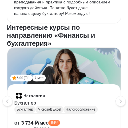
преподавания и практика с подробным описанием 
каждого действия. Понятно будет даже 
начинающему бухгалтеру! Рекомендую!
Интересные курсы по
направлению «Финансы и
бухгалтерия»
5.00
1
7 мес
Нетология
Бухгалтер
Бухгалтер
Microsoft Excel
Налогообложение
Взаимодействие с государственными органами
от 3 734 ₽/мес
-54%
Управленческий учет
Финансовый учет