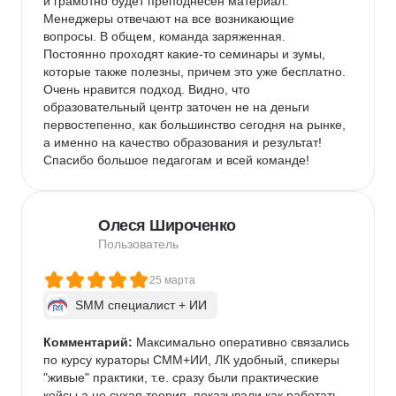
и грамотно будет преподнесен материал. 
Менеджеры отвечают на все возникающие 
вопросы. В общем, команда заряженная. 
Постоянно проходят какие-то семинары и зумы, 
которые также полезны, причем это уже бесплатно. 
Очень нравится подход. Видно, что 
образовательный центр заточен не на деньги 
первостепенно, как большинство сегодня на рынке, 
а именно на качество образования и результат! 
Спасибо большое педагогам и всей команде!
Олеся Широченко
Пользователь
25 марта
SMM специалист + ИИ
Комментарий:
 Максимально оперативно связались 
по курсу кураторы СММ+ИИ, ЛК удобный, спикеры 
"живые" практики, т.е. сразу были практические 
кейсы,а не сухая теория, показывали как работать 