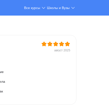
Все курсы
Школы и Вузы
август 2025
ме 
ела 
ак 