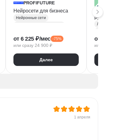
PROFIFUTURE
ProductStar × Р
Нейросети для бизнеса
Личная эффективн
руководителя
Нейронные сети
Личная эффективность
Курсы по нейронным сетям
Soft Skills
Промпт-инжиниринг
от 6 225 ₽/мес
от 1 999 ₽/мес
-75%
-5
Критическое мышление
Искусственный интеллект
или сразу 24 900 ₽
или сразу 19 990 ₽
Тайм-менеджмент
Бизнес аналитика
Стресс-менеджмент
Маркетинговая аналитика
Далее
Далее
Руководитель
Создание контента
1 апреля