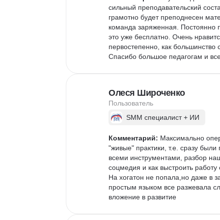
сильный преподавательский состав
грамотно будет преподнесен мат
команда заряженная. Постоянно п
это уже бесплатно. Очень нравитс
первостепенно, как большинство с
Спасибо большое педагогам и вс
Олеся Широченко
Пользователь
SMM специалист + ИИ
Комментарий:
 Максимально опер
"живые" практики, т.е. сразу были
всеми инструментами, разбор наш
соцмедия и как выстроить работу с
На хогатон не попала,но даже в з
простым языком все разжевала сл
вложение в развитие