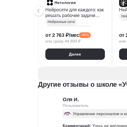
Нетология
Нейросети для каждого: как
Ней
решать рабочие задачи
Не
быстрее
Нейронные сети
Курсы по нейронным сетям
Иск
от 2 763 ₽/мес
от 
-46%
Искусственный интеллект
Соз
или сразу 44 800 ₽
или 
Создание контента
Автоматизация процессов
Ген
Далее
Промпт-инжиниринг
Про
Другие отзывы о школе «
Оля И.
Пользователь
Управление персоналом и к
Комментарий:
 Учусь на дипломн