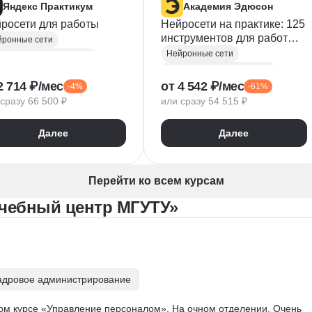
Яндекс Практикум
Академия Эдюсон
росети для работы
Нейросети на практике: 125
инструментов для работы и
йронные сети
бизнеса
Нейронные сети
Курсы по нейронным сетям
Курсы по нейронным сетям
усственный интеллект
2 714 ₽/мес
от 4 542 ₽/мес
-4%
-61%
Промпт-инжиниринг
дание контента
сразу 66 500 ₽
или сразу 54 515 ₽
Создание контента
Автоматизация процессов
Нейросети для творчества
ерация идей
Далее
Далее
Искусственный интеллект
мпт-инжиниринг
Перейти ко всем курсам
Учебный центр МГУТУ»
адровое администрирование
ом курсе «Управление персоналом». На очном отделении. Очень 