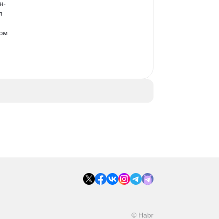
н-
я 
ом 
© Habr