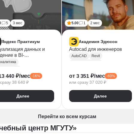
0
5
3 мес
5.00
1
2 мес
Яндекс Практикум
Академия Эдюсон
уализация данных и
Autocad для инженеров
дение в BI-
AutoCAD
Revit
трументы: с
аналитика
Проектирование
ровождением
уализация
Создание чертежей
13 440 ₽/мес
от 3 351 ₽/мес
-16%
-60%
awrapper
BI
Microsoft Excel
сразу 38 640 ₽
или сразу 37 020 ₽
leau
3D моделирование
dex DataLens
Прикладное ПО
Далее
Далее
шборд
Перейти ко всем курсам
Учебный центр МГУТУ»