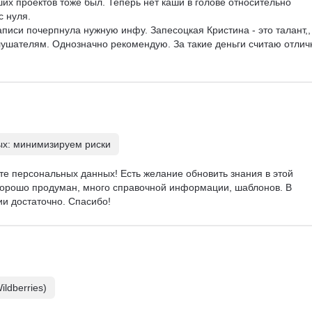
их проектов тоже был. Теперь нет каши в голове относительно 
 нуля.

аписи почерпнула нужную инфу. Запесоцкая Кристина - это талант,,
ушателям. Однозначно рекомендую. За такие деньги считаю отлич
х: минимизируем риски
ите персональных данных! Есть желание обновить знания в этой 
с хорошо продуман, много справочной информации, шаблонов. В 
и достаточно. Спасибо!
ldberries)