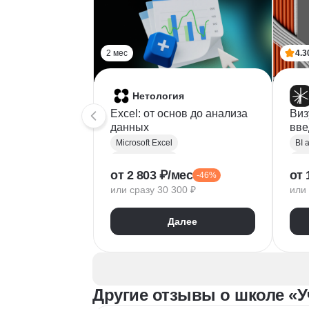
2 мес
4.3
Нетология
Excel: от основ до анализа
Виз
данных
вве
инс
Microsoft Excel
BI 
соп
Визуализация
Виз
от 2 803 ₽/мес
от 
-46%
Google Таблицы
Dat
или сразу 30 300 ₽
или 
Прикладное ПО
Tab
Дашборд
Power Query
Yan
Далее
Power Pivot
Да
Аналитика данных
Microsoft Office
Другие отзывы о школе «