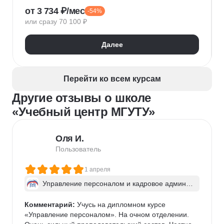
от 3 734 ₽/мес
-54%
Управленческий учет
Финансовый учет
или сразу 70 100 ₽
1С:Бухгалтерия
Excel для экономистов
Google Таблицы
Финансовая отчетность
Далее
Бухгалтерский учет
Налоговый учет
Google Slides
Кадровый учет
Расчет заработной платы
Перейти ко всем курсам
Бухгалтерская отчетность
Другие отзывы о школе
«Учебный центр МГУТУ»
Оля И.
Пользователь
1 апреля
Управление персоналом и кадровое админис
трирование
Комментарий:
 Учусь на дипломном курсе 
«Управление персоналом». На очном отделении. 