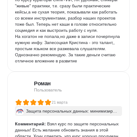
"живые" практики, т.е. сразу были практические 
кейсы,а не сухая теория, показывали как работать 
со всеми инструментами, разбор наших проектов 
тоже был. Теперь нет каши в голове относительно 
соцмедия и как выстроить работу с нуля.

На хогатон не попала,но даже в записи почерпнула 
нужную инфу. Запесоцкая Кристина - это талант,, 
простым языком все разжевала слушателям. 
Однозначно рекомендую. За такие деньги считаю 
отличное вложение в развитие
Роман
Пользователь
21 марта
Защита персональных данных: минимизируе
м риски
Комментарий:
 Взял курс по защите персональных 
данных! Есть желание обновить знания в этой 
области. Хочу отметить, что курс хорошо продуман, 