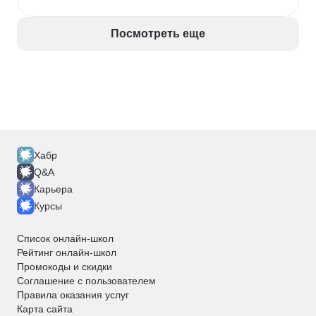
требованиями и работу с рисками оказались 
особенно актуальными, потому что я буквально 
сталкивался с такими ситуациями на работе.

Посмотреть еще
После окончания курса появилось гораздо больше 
понимания, как устроены IT-проекты изнутри. 
Теперь, когда слышу фразу «сроки снова 
сдвинулись», уже не воспринимаю это как 
катастрофу, а понимаю, где искать причину и что 
делать дальше.
Хабр
Q&A
Карьера
Курсы
Список онлайн-школ
Рейтинг онлайн-школ
Промокоды и скидки
Соглашение с пользователем
Правила оказания услуг
Карта сайта