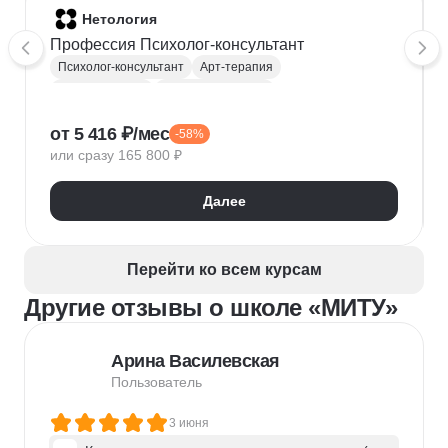
Нетология
Профессия Психолог-консультант
Психолог-консультант
Арт-терапия
Психосоматика
Гештальт терапия
Нейропсихология
Семейная психология
от 5 416 ₽/мес
-58%
Кризисный психолог
или сразу 165 800 ₽
Телесно-ориентированная терапия
Психодиагностика
Далее
Когнитивно-поведенческая терапия (КПТ)
Психолог
Сексуальная супружеская терапия
Перейти ко всем курсам
Другие отзывы о школе «МИТУ»
Арина Василевская
Пользователь
3 июня