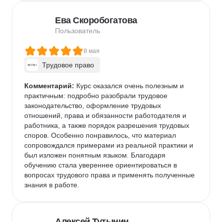
работать заметно организованнее. Для меня это 
было одно из тех обучений, после которых знания 
Ева Скоробогатова
не остаются в конспектах, а начинают приносить 
пользу уже на следующий день.
Пользователь
8 мая
Трудовое право
Комментарий:
 Курс оказался очень полезным и 
практичным: подробно разобрали трудовое 
законодательство, оформление трудовых 
отношений, права и обязанности работодателя и 
работника, а также порядок разрешения трудовых 
споров. Особенно понравилось, что материал 
сопровождался примерами из реальной практики и 
был изложен понятным языком. Благодаря 
обучению стала увереннее ориентироваться в 
вопросах трудового права и применять полученные 
знания в работе.
Алексей Тутынин