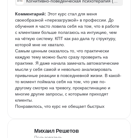
Когнитивно-поведенческая психотерапия (КП
Т)
Комментарий:
 Этот курс стал для меня 
своеобразной «перезагрузкой» в профессии. До 
обучения я часто ловила себя на том, что в работе 
с клиентами больше полагаюсь на интуицию, чем 
на чёткую систему. КПТ как раз дала ту структуру, 
которой мне не хватало.

Самым ценным оказалось то, что практически 
каждую тему можно было сразу проверить на 
практике. Я даже начала замечать автоматические 
мысли у себя самой и невольно анализировать 
привычные реакции в повседневной жизни. В какой-
то момент поймала себя на том, что уже по-
другому смотрю на тревогу, прокрастинацию и 
многие другие запросы, с которыми приходят 
клиенты.

Понравилось, что курс не обещает быстрых 
чудесных результатов, а учит понятным и логичным 
инструментам, эффективность которых легко 
объяснить клиенту. После обучения у меня 
Михаил Решетов
появилось гораздо больше уверенности в работе и 
ощущение, что теперь я могу выстраивать 
Пользователь