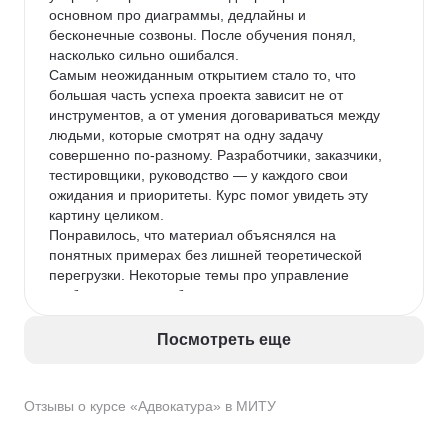
основном про диаграммы, дедлайны и 
бесконечные созвоны. После обучения понял, 
насколько сильно ошибался.

Самым неожиданным открытием стало то, что 
большая часть успеха проекта зависит не от 
инструментов, а от умения договариваться между 
людьми, которые смотрят на одну задачу 
совершенно по-разному. Разработчики, заказчики, 
тестировщики, руководство — у каждого свои 
ожидания и приоритеты. Курс помог увидеть эту 
картину целиком.

Понравилось, что материал объяснялся на 
понятных примерах без лишней теоретической 
перегрузки. Некоторые темы про управление 
требованиями и работу с рисками оказались 
особенно актуальными, потому что я буквально 
сталкивался с такими ситуациями на работе.

Посмотреть еще
После окончания курса появилось гораздо больше 
понимания, как устроены IT-проекты изнутри. 
Теперь, когда слышу фразу «сроки снова 
Отзывы о курсе «Адвокатура» в МИТУ
сдвинулись», уже не воспринимаю это как 
катастрофу, а понимаю, где искать причину и что 