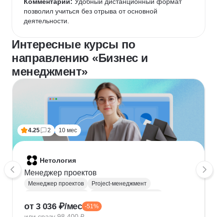
Комментарий:
 Удобный дистанционный формат 
позволил учиться без отрыва от основной 
деятельности.
Интересные курсы по
направлению «Бизнес и
менеджмент»
4.25
2
10 мес
Нетология
Менеджер проектов
Менеджер проектов
Project-менеджмент
Деливери-менеджер
Продуктовая аналитика
от 3 036 ₽/мес
-51%
Нейронные сети
Управление рисками
Agile
или сразу 98 400 ₽