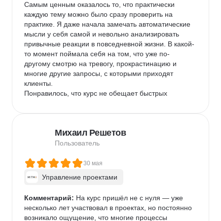
Самым ценным оказалось то, что практически 
каждую тему можно было сразу проверить на 
практике. Я даже начала замечать автоматические 
мысли у себя самой и невольно анализировать 
привычные реакции в повседневной жизни. В какой-
то момент поймала себя на том, что уже по-
другому смотрю на тревогу, прокрастинацию и 
многие другие запросы, с которыми приходят 
клиенты.

Понравилось, что курс не обещает быстрых 
чудесных результатов, а учит понятным и логичным 
инструментам, эффективность которых легко 
объяснить клиенту. После обучения у меня 
Михаил Решетов
появилось гораздо больше уверенности в работе и 
ощущение, что теперь я могу выстраивать 
Пользователь
консультационный процесс более осознанно и 
последовательно.
30 мая
Управление проектами
Комментарий:
 На курс пришёл не с нуля — уже 
несколько лет участвовал в проектах, но постоянно 
возникало ощущение, что многие процессы 