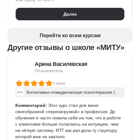
Kanban
Scrum
Управление проектами
Тайм-менеджмент
Далее
Управление удаленной командой
Перейти ко всем курсам
Другие отзывы о школе «МИТУ»
Арина Василевская
Пользователь
3 июня
Когнитивно-поведенческая психотерапия (КП
Т)
Комментарий:
 Этот курс стал для меня 
своеобразной «перезагрузкой» в профессии. До 
обучения я часто ловила себя на том, что в работе 
с клиентами больше полагаюсь на интуицию, чем 
на чёткую систему. КПТ как раз дала ту структуру, 
которой мне не хватало.
