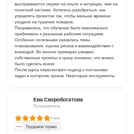
выстраиваются скорее на опыте и интуиции, чем на 
понятной системе. Хотелось разобраться, как 
управлять проектом так, чтобы меньше времени 
уходило на тушение пожаров.

Понравилось, что обучение было максимально 
приближено к реальным рабочим ситуациям. 
Особенно полезными оказались темы 
планирования, оценки рисков и взаимодействия с 
командой. Во многих примерах узнавал 
собственные проекты и сразу понимал, что можно 
было сделать иначе.

После курса пересмотрел подход к постановке 
задач и контролю сроков. Некоторые инструменты 
внедрил практически сразу, и команда стала 
работать заметно организованнее. Для меня это 
было одно из тех обучений, после которых знания 
Ева Скоробогатова
не остаются в конспектах, а начинают приносить 
пользу уже на следующий день.
Пользователь
8 мая
Трудовое право