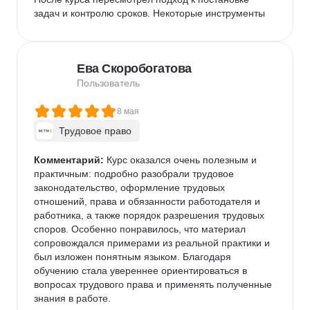
задач и контролю сроков. Некоторые инструменты 
внедрил практически сразу, и команда стала 
работать заметно организованнее. Для меня это 
было одно из тех обучений, после которых знания 
Ева Скоробогатова
не остаются в конспектах, а начинают приносить 
пользу уже на следующий день.
Пользователь
8 мая
Трудовое право
Комментарий:
 Курс оказался очень полезным и 
практичным: подробно разобрали трудовое 
законодательство, оформление трудовых 
отношений, права и обязанности работодателя и 
работника, а также порядок разрешения трудовых 
споров. Особенно понравилось, что материал 
сопровождался примерами из реальной практики и 
был изложен понятным языком. Благодаря 
обучению стала увереннее ориентироваться в 
вопросах трудового права и применять полученные 
знания в работе.