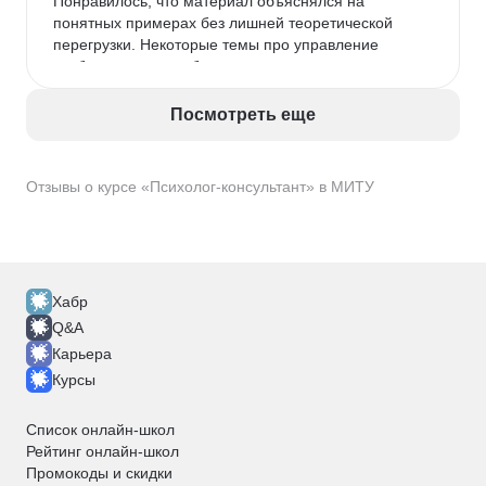
Понравилось, что материал объяснялся на 
понятных примерах без лишней теоретической 
перегрузки. Некоторые темы про управление 
требованиями и работу с рисками оказались 
особенно актуальными, потому что я буквально 
сталкивался с такими ситуациями на работе.

Посмотреть еще
После окончания курса появилось гораздо больше 
понимания, как устроены IT-проекты изнутри. 
Теперь, когда слышу фразу «сроки снова 
Отзывы о курсе «Психолог-консультант» в МИТУ
сдвинулись», уже не воспринимаю это как 
катастрофу, а понимаю, где искать причину и что 
делать дальше.
Хабр
Q&A
Карьера
Курсы
Список онлайн-школ
Рейтинг онлайн-школ
Промокоды и скидки