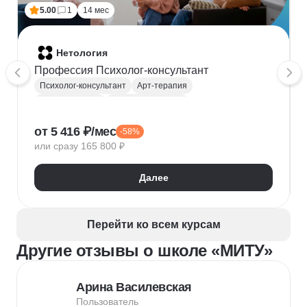
5.00
1
14 мес
Нетология
Профессия Психолог-консультант
Психолог-консультант
Арт-терапия
Психосоматика
Гештальт терапия
Нейропсихология
Семейная психология
от 5 416 ₽/мес
-58%
Кризисный психолог
или сразу 165 800 ₽
Телесно-ориентированная терапия
Психодиагностика
Далее
Когнитивно-поведенческая терапия (КПТ)
Психолог
Сексуальная супружеская терапия
Перейти ко всем курсам
Другие отзывы о школе «МИТУ»
Арина Василевская
Пользователь