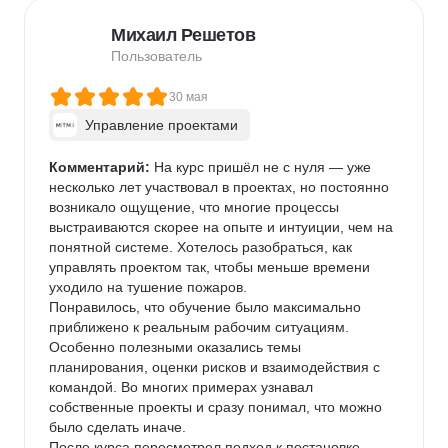
объяснить клиенту. После обучения у меня 
Михаил Решетов
появилось гораздо больше уверенности в работе и 
ощущение, что теперь я могу выстраивать 
Пользователь
консультационный процесс более осознанно и 
последовательно.
30 мая
Управление проектами
Комментарий:
 На курс пришёл не с нуля — уже 
несколько лет участвовал в проектах, но постоянно 
возникало ощущение, что многие процессы 
выстраиваются скорее на опыте и интуиции, чем на 
понятной системе. Хотелось разобраться, как 
управлять проектом так, чтобы меньше времени 
уходило на тушение пожаров.

Понравилось, что обучение было максимально 
приближено к реальным рабочим ситуациям. 
Особенно полезными оказались темы 
планирования, оценки рисков и взаимодействия с 
командой. Во многих примерах узнавал 
собственные проекты и сразу понимал, что можно 
было сделать иначе.

После курса пересмотрел подход к постановке 