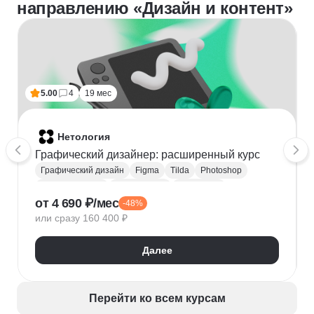
направлению «Дизайн и контент»
5.00
4
19 мес
Нетология
Графический дизайнер: расширенный курс
Графический дизайн
Figma
Tilda
Photoshop
Adobe Illustrator
Типографика
Айдентика
от 4 690 ₽/мес
-48%
Иллюстрация
Скетчинг
After Effects
или сразу 160 400 ₽
Adobe Animate
Cinema 4D
InDesign
Дизайн логотипов
Дизайн упаковки
Далее
Дизайн баннеров
Бренд-дизайн
Верстка печатных изданий
Верстка полиграфической продукции
Перейти ко всем курсам
Разработка фирменного стиля