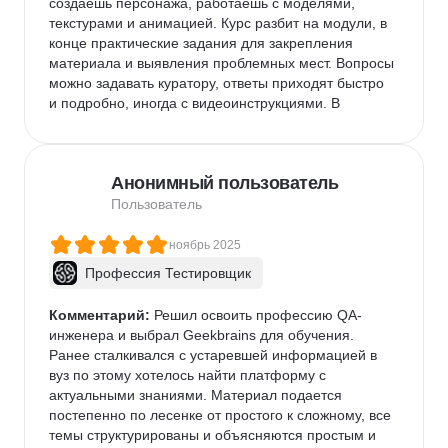
создаешь персонажа, работаешь с моделями, 
текстурами и анимацией. Курс разбит на модули, в 
конце практические задания для закрепления 
материала и выявления проблемных мест. Вопросы 
можно задавать куратору, ответы приходят быстро 
и подробно, иногда с видеоинструкциями. В 
телеграм-чате студенты и куратор тоже оперативно 
помогают. По времени курс занял несколько 
месяцев. Сначала казалось, что это быстро, но на 
Анонимный пользователь
практике работа над заданиями занимает гораздо 
больше времени, чем длится урок.
Пользователь
ноябрь 2025
Профессия Тестировщик
Комментарий:
 Решил освоить профессию QA-
инженера и выбрал Geekbrains для обучения. 
Ранее сталкивался с устаревшей информацией в 
вуз по этому хотелось найти платформу с 
актуальными знаниями. Материал подается 
постепенно по лесенке от простого к сложному, все 
темы структурированы и объясняются простым и 