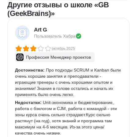
Другие отзывы о школе «GB
Создание анимации
Брендинг
Microsoft PowerPoint
Дизайн текста
(GeekBrains)»
Дизайн карточек для маркетплейсов
Колористика
Google Slides
Art G
Пользователь 
Хабра
октябрь 2025
Профессия Менеджер проектов
Достоинства:
 Про подходы SCRUM и Kanban были 
очень хорошие занятия и преподаватели - 
играющие тренеры с очень хорошими опытом и 
знаниями! Знания в голове остались и начать их 
применять было очень легко.
Недостатки:
 Unit-экономика и бюджетирование, 
работа с бэклогом и CJM, работа с командой - эти 
зоны курса очень сильно страдают.Курс сильно 
растянут (на год), хотя знаний и программа там 
максимум на 4-6 месяцев. Из-за этого цена/
качества очень низкие.