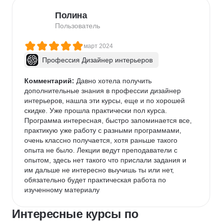
Полезно

Расширяет кругозор

Полина
Удобный формат: вебинар и задание

Пользователь
Недостатки

Ограничено время выполнения домашки
март 2024
Профессия Дизайнер интерьеров
Комментарий:
 Давно хотела получить 
дополнительные знания в профессии дизайнер 
интерьеров, нашла эти курсы, еще и по хорошей 
скидке. Уже прошла практически пол курса. 
Программа интересная, быстро запоминается все, 
практикую уже работу с разными программами, 
очень классно получается, хотя раньше такого 
опыта не было. Лекции ведут преподаватели с 
опытом, здесь нет такого что прислали задания и 
им дальше не интересно выучишь ты или нет, 
обязательно будет практическая работа по 
изученному материалу
Интересные курсы по