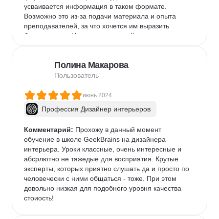
усваивается информация в таком формате. 
Возможно это из-за подачи материала и опыта 
преподавателей, за что хочется им выразить 
багодарность. Интересные, порой интерактивные, 
занятия помогли мне приобрести новые знания. 
Иногда было тяжело, не все получалось сразу, но 
Полина Макарова
на этой платформе не чувствуешь себя одиноким. 
На помощь всегда придет и служба поддержки (не 
Пользователь
раз приходилось обращаться) и преподаватели, 
которые ответят на все интересующие вопросы.

июнь 2024
Профессия Дизайнер интерьеров
Рекомендую GeekBrains всем, кто хочет расширить 
свой кругозор и освоить новые знания для 
Комментарий:
 Прохожу в данный момент 
получения современных профессий.

обучение в школе GeekBrains на дизайнера 
интерьера. Уроки классные, очень интересные и 
Достоинства

абсрлютно не тяжедые для восприятия. Крутые 
Вдохновляет и мотивирует

эксперты, которых приятно слушать да и просто по 
Действительно хорошо объясняют

человечески с ними общаться - тоже. При этом 
Информативно

довольно низкая для подобного уровня качества 
Информативный отзыв о выполненном д/з

стоиость!
Много дополнительной информации/полезных 
ссылок
