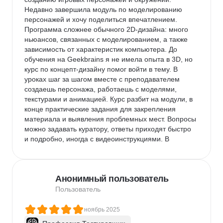
Недавно завершила модуль по моделированию 
персонажей и хочу поделиться впечатлением. 
Программа сложнее обычного 2D-дизайна: много 
ньюансов, связанных с моделированием, а также 
зависимость от характеристик компьютера. До 
обучения на Geekbrains я не имела опыта в 3D, но 
курс по концепт-дизайну помог войти в тему. В 
уроках шаг за шагом вместе с преподавателем 
создаешь персонажа, работаешь с моделями, 
текстурами и анимацией. Курс разбит на модули, в 
конце практические задания для закрепления 
материала и выявления проблемных мест. Вопросы 
можно задавать куратору, ответы приходят быстро 
и подробно, иногда с видеоинструкциями. В 
телеграм-чате студенты и куратор тоже оперативно 
помогают. По времени курс занял несколько 
месяцев. Сначала казалось, что это быстро, но на 
Анонимный пользователь
практике работа над заданиями занимает гораздо 
больше времени, чем длится урок.
Пользователь
ноябрь 2025