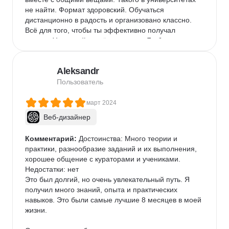
не найти. Формат здоровский. Обучаться 
дистанционно в радость и организовано классно. 
Всё для того, чтобы ты эффективно получал 
знания. У занятий остаётся запись. Я обычно не 
пропускаю, но всегда можно вернуться в случае 
форс-мажоров.

Aleksandr
Школа супер!

Пользователь
Недостатки

март 2024
Нет.
Веб-дизайнер
Комментарий:
 Достоинства: Много теории и 
практики, разнообразие заданий и их выполнения, 
хорошее общение с кураторами и учениками.

Недостатки: нет

Это был долгий, но очень увлекательный путь. Я 
получил много знаний, опыта и практических 
навыков. Это были самые лучшие 8 месяцев в моей 
жизни.
