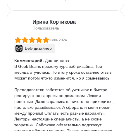
Особенно нравится практическая направленность 
курса. Задания и проекты позволяют применять 
Ирина Кортикова
теорию на практике, что невероятно важно для 
закрепления материала. Учебный процесс гибкий, 
Пользователь
что удобно для людей с разным графиком.

июнь 2024
GeekBrains — это не просто школа, а настоящее 
Веб-дизайнер
сообщество единомышленников, где каждый найдет 
поддержку и мотивацию. Я рекомендую GeekBrains 
Комментарий:
 Достоинства

всем, кто хочет получить качественное образование 
В Geek Brains прохожу курс веб-дизайна. Три 
в сфере IT и веб-дизайна!
месяца отучилась. По итогу срока оставляю отзыв. 
Может потом что-то изменится, но я сомневаюсь.

Преподаватели заботятся об учениках и быстро 
реагируют на запросы по домашкам. Лекции 
понятные. Даже спрашивать ничего не приходится, 
настолько разжёвывают. А сфера для меня новая 
между прочим! Оплаты есть разные варианты. 
Лекторы настоящие специалисты, а не сухие 
теоретики. Лайфхаки обязательно подскажут 
вместе с общими вещами. Такого в университетах 