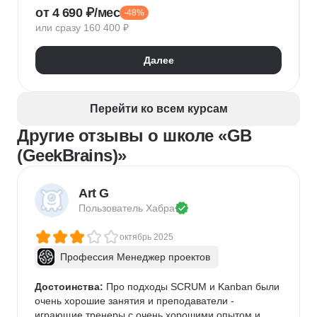
от 4 690 ₽/мес
-48%
Иллюстрация
Скетчинг
After Effects
или сразу 160 400 ₽
Adobe Animate
Cinema 4D
InDesign
Дизайн логотипов
Дизайн упаковки
Далее
Дизайн баннеров
Бренд-дизайн
Верстка печатных изданий
Верстка полиграфической продукции
Перейти ко всем курсам
Разработка фирменного стиля
Другие отзывы о школе «GB
Создание анимации
Брендинг
Microsoft PowerPoint
Дизайн текста
(GeekBrains)»
Дизайн карточек для маркетплейсов
Колористика
Google Slides
Art G
Пользователь 
Хабра
октябрь 2025
Профессия Менеджер проектов
Достоинства:
 Про подходы SCRUM и Kanban были 
очень хорошие занятия и преподаватели - 
играющие тренеры с очень хорошими опытом и 