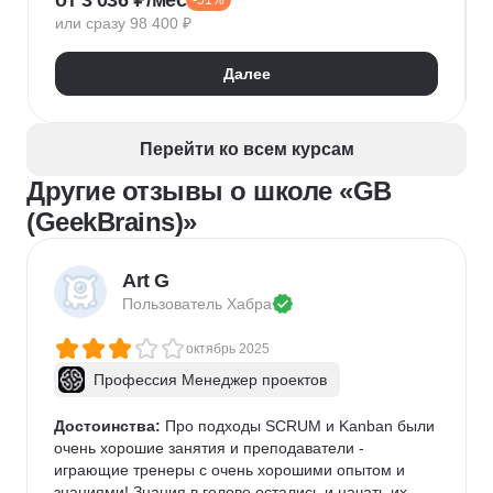
от 3 036 ₽/мес
-51%
Нейронные сети
Управление рисками
Agile
или сразу 98 400 ₽
Kanban
Scrum
Управление проектами
Тайм-менеджмент
Далее
Управление удаленной командой
Перейти ко всем курсам
Другие отзывы о школе «GB
(GeekBrains)»
Art G
Пользователь 
Хабра
октябрь 2025
Профессия Менеджер проектов
Достоинства:
 Про подходы SCRUM и Kanban были 
очень хорошие занятия и преподаватели - 
играющие тренеры с очень хорошими опытом и 
знаниями! Знания в голове остались и начать их 