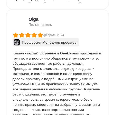
начале обучения. Есть куратор, который помогает 
со сложными вопросами и заданиями, большое 
спасибо ему. Есть факультативные занятия, как 
Olga
дополнительные знания и практика очень 
понравились. Что ещё понравилось, это быстрая 
Пользователь
реакция на обратную связь, на обучающей 
платформе реагируют на наши запросы и 
февраль 2024
исправляют проблемы. И плюс возможность до 6 
Профессия Менеджер проектов
месяцев про дления, если есть сложности. И очень 
приятное дополнение, что дает GeekBrains — это 
Комментарий:
 Обучение в Geekbrains проходило в 
комьюнити студентов, которое они для нас 
группе, мы постоянно общались в групповом чате, 
сделали, появилось много новых знакомств по 
обсуждали совместные работы, домашки. 
профессии! Очень надеюсь в ближайшее время 
Преподаватели максимально доходчиво давали 
пройти весь курс и добиться больших успехов на 
материал, и самое главное и на лекциях сразу 
работе!
давали практику с подрбными инструкциями по 
установке ПО, и на практических занятиях мы уже 
все задачи решали в небольших группах. А дальше 
были будкэмпы, это такое погружение в 
специальность, за время которого можно было 
понять правильносто ли ты выбрал путь развития и 
заодно поплнить свое портфолио новыми 
проектами. Мозги реально прокачиваются, ты 