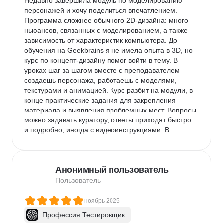
Недавно завершила модуль по моделированию 
персонажей и хочу поделиться впечатлением. 
Программа сложнее обычного 2D-дизайна: много 
ньюансов, связанных с моделированием, а также 
зависимость от характеристик компьютера. До 
обучения на Geekbrains я не имела опыта в 3D, но 
курс по концепт-дизайну помог войти в тему. В 
уроках шаг за шагом вместе с преподавателем 
создаешь персонажа, работаешь с моделями, 
текстурами и анимацией. Курс разбит на модули, в 
конце практические задания для закрепления 
материала и выявления проблемных мест. Вопросы 
можно задавать куратору, ответы приходят быстро 
и подробно, иногда с видеоинструкциями. В 
телеграм-чате студенты и куратор тоже оперативно 
помогают. По времени курс занял несколько 
месяцев. Сначала казалось, что это быстро, но на 
Анонимный пользователь
практике работа над заданиями занимает гораздо 
больше времени, чем длится урок.
Пользователь
ноябрь 2025
Профессия Тестировщик