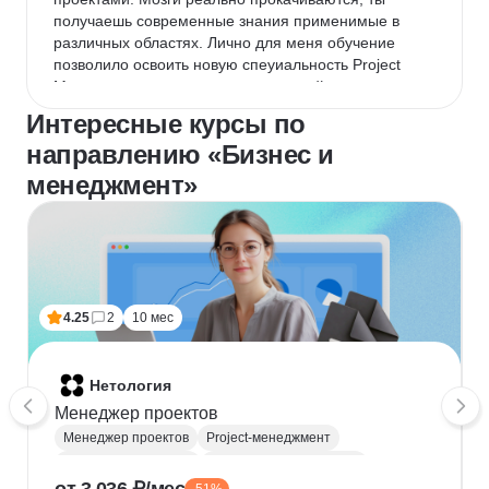
получаешь современные знания применимые в 
различных областях. Лично для меня обучение 
позволило освоить новую спеуиальность Project 
Manager и применить знания в новой должности. 
Как факультатив прошла курс Нейрохищник, это 
Интересные курсы по
курс по промт инженерингу. Нейросети стали 
направлению «Бизнес и
маленькими помощниками в моей жизни, как для 
работы, так и для развлечений. Тематика очень 
менеджмент»
разннобразная: каждый найдет свою тему и своего 
преподавателя, только реальные кейсы, только все 
саиое полезное и новое.
4.25
2
10 мес
Нетология
Менеджер проектов
Менеджер проектов
Project-менеджмент
Деливери-менеджер
Продуктовая аналитика