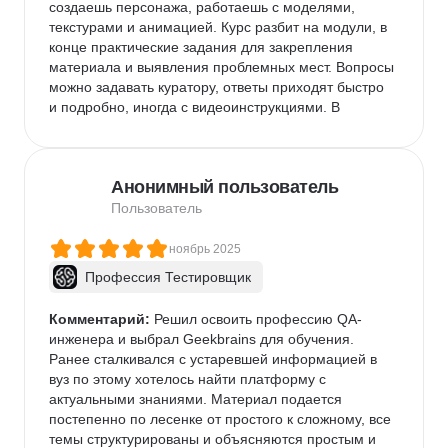
создаешь персонажа, работаешь с моделями, 
текстурами и анимацией. Курс разбит на модули, в 
конце практические задания для закрепления 
материала и выявления проблемных мест. Вопросы 
можно задавать куратору, ответы приходят быстро 
и подробно, иногда с видеоинструкциями. В 
телеграм-чате студенты и куратор тоже оперативно 
помогают. По времени курс занял несколько 
месяцев. Сначала казалось, что это быстро, но на 
Анонимный пользователь
практике работа над заданиями занимает гораздо 
больше времени, чем длится урок.
Пользователь
ноябрь 2025
Профессия Тестировщик
Комментарий:
 Решил освоить профессию QA-
инженера и выбрал Geekbrains для обучения. 
Ранее сталкивался с устаревшей информацией в 
вуз по этому хотелось найти платформу с 
актуальными знаниями. Материал подается 
постепенно по лесенке от простого к сложному, все 
темы структурированы и объясняются простым и 