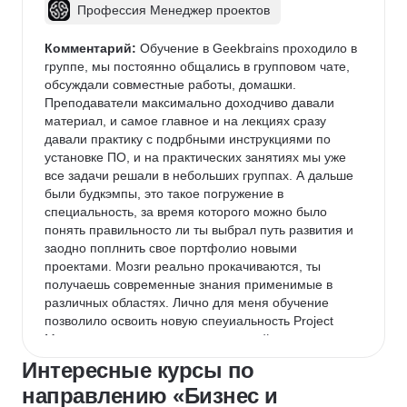
Профессия Менеджер проектов
Комментарий:
 Обучение в Geekbrains проходило в 
группе, мы постоянно общались в групповом чате, 
обсуждали совместные работы, домашки. 
Преподаватели максимально доходчиво давали 
материал, и самое главное и на лекциях сразу 
давали практику с подрбными инструкциями по 
установке ПО, и на практических занятиях мы уже 
все задачи решали в небольших группах. А дальше 
были будкэмпы, это такое погружение в 
специальность, за время которого можно было 
понять правильносто ли ты выбрал путь развития и 
заодно поплнить свое портфолио новыми 
проектами. Мозги реально прокачиваются, ты 
получаешь современные знания применимые в 
различных областях. Лично для меня обучение 
позволило освоить новую спеуиальность Project 
Manager и применить знания в новой должности. 
Как факультатив прошла курс Нейрохищник, это 
Интересные курсы по
курс по промт инженерингу. Нейросети стали 
направлению «Бизнес и
маленькими помощниками в моей жизни, как для 