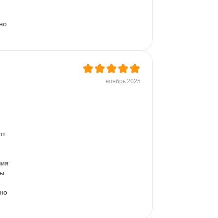
Контент-план
SimilarWeb
но 
Продвижение курсов
Продвижение услуг
Привлечение клиентов
ноябрь 2025
 
от 
ния 
ы 
 
но 