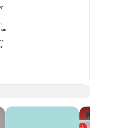
у, 
. 
чия 
ла 
се 
 
а 