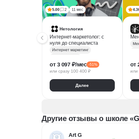
5.00
2
11 мес
4.3
Нетология
Интернет-маркетолог: с
Мен
нуля до cпециалиста
Интернет маркетинг
Веб аналитика
Це
от 3 097 ₽/мес
от 
-51%
Яндекс Метрика
Ана
или сразу 100 400 ₽
или 
Google аналитика
Пл
Google реклама
Дел
Далее
Маркетинговая стратегия
Лог
Яндекс Директ
SMM продвижение
Продвижение на маркетплейсах
Другие отзывы о школе «G
Копирайтинг
Таргетинг
E-c
myTarget
Инт
Контекстная реклама
Art G