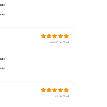
ния 
азу 
сентябрь 2024
ния 
азу 
июль 2024