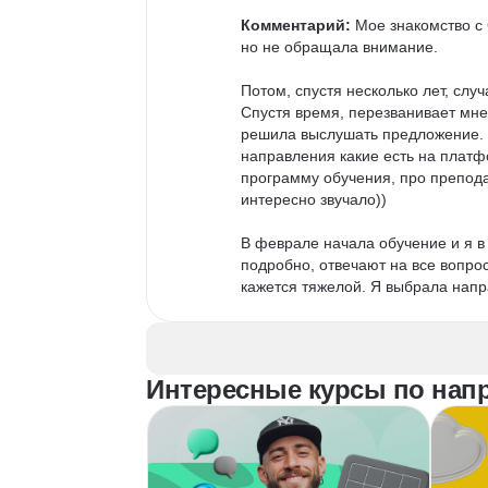
Комментарий:
 Мое знакомство с
но не обращала внимание.

Потом, спустя несколько лет, слу
Спустя время, перезванивает мне
решила выслушать предложение. Д
направления какие есть на плат
программу обучения, про препода
интересно звучало))

В феврале начала обучение и я в
подробно, отвечают на все вопро
кажется тяжелой. Я выбрала напр
будет направлено на узкое изучен
работу, время хватает и учиться 
онлайн лекцию не успеваю.

Возможно, буду изучать и другие
Интересные курсы по нап