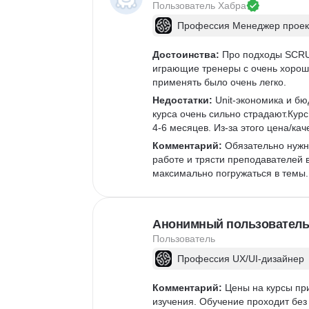
VK Реклама
Пользователь 
Хабра
SEO-оптимизация
Профессия Менеджер проек
Достоинства:
 Про подходы SCRU
играющие тренеры с очень хороши
применять было очень легко.
Недостатки:
 Unit-экономика и бю
курса очень сильно страдают.Курс
4-6 месяцев. Из-за этого цена/кач
Комментарий:
 Обязательно нужн
работе и трясти преподавателей в
максимально погружаться в темы.
Анонимный пользователь
Пользователь
Профессия UX/UI-дизайнер
Комментарий:
 Цены на курсы пр
изучения. Обучение проходит без