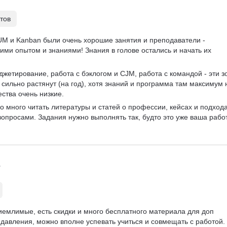
тов
M и Kanban были очень хорошие занятия и преподаватели - 
ми опытом и знаниями! Знания в голове остались и начать их 
джетирование, работа с бэклогом и CJM, работа с командой - эти з
 сильно растянут (на год), хотя знаний и программа там максимум 
ества очень низкие.
о много читать литературы и статей о профессии, кейсах и подхода
опросами. Задания нужно выполнять так, будто это уже ваша работ
иемлимые, есть скидки и много бесплатного материала для доп 
 давления, можно вполне успевать учиться и совмещать с работой. 