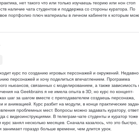
рактика, нет такого что или только изучаешь теорию или нон стоп 
ств наличие чата студентов и поддержка со стороны куратора. По 
отовое портфолио плюч материалы в личном кабинете к которым мож
входит курс по созданию игровых персонажей и окружений. Недавно
нию персонажей и хочу поделиться впечатлением. Программа 
ого ньюансов, связанных с моделированием, а также зависимость 
чения на Geekbrains я не имела опыта в 3D, но курс по концепт-
оках шаг за шагом вместе с преподавателем создаешь персонажа, 
и и анимацией. Курс разбит на модули, в конце практические зада
вления проблемных мест. Вопросы можно задавать куратору, ответ
да с видеоинструкциями. В телеграм-чате студенты и куратор тоже
курс занял несколько месяцев. Сначала казалось, что это быстро, 
и занимает гораздо больше времени, чем длится урок.