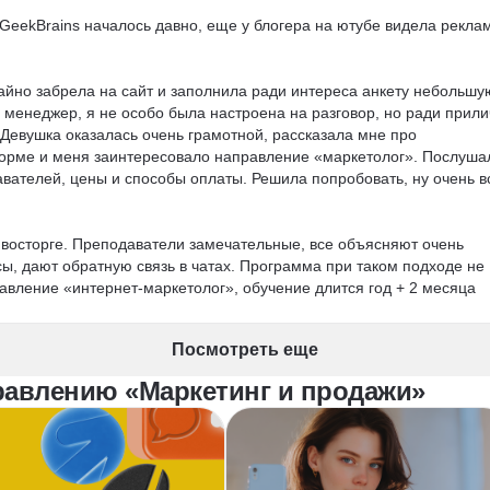
 GeekBrains началось давно, еще у блогера на ютубе видела реклам
чайно забрела на сайт и заполнила ради интереса анкету небольшую
 менеджер, я не особо была настроена на разговор, но ради прили
евушка оказалась очень грамотной, рассказала мне про 
форме и меня заинтересовало направление «маркетолог». Послуша
вателей, цены и способы оплаты. Решила попробовать, ну очень в
 восторге. Преподаватели замечательные, все объясняют очень 
сы, дают обратную связь в чатах. Программа при таком подходе не 
авление «интернет-маркетолог», обучение длится год + 2 месяца 
ие специальности выбранной. Учится очень нравится, не смотря на
и выполнять дз, все уроки можно потом посмотреть в записи, если н
Посмотреть еще
 направления на этой платформе.
равлению «Маркетинг и продажи»