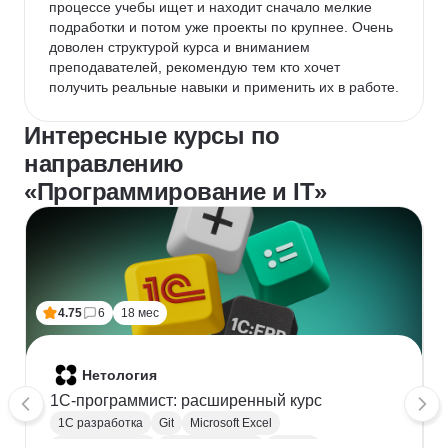
процессе учебы ищет и находит сначало мелкие 
подработки и потом уже проекты по крупнее. Очень 
доволен структурой курса и вниманием 
преподавателей, рекомендую тем кто хочет 
получить реальные навыки и применить их в работе.
Интересные курсы по
направлению
«Программирование и IT»
4.75
6
18 мес
Нетология
1C-программист: расширенный курс
1С разработка
Git
Microsoft Excel
1С:Бухгалтерия
Google Таблицы
Eclipse