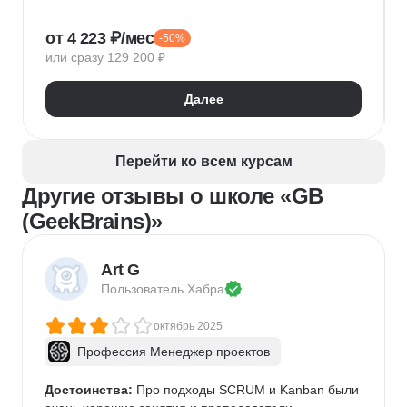
1С:Предприятие
XML
JSON
1С:БСП
от 4 223 ₽/мес
-50%
Конфигурирование 1С
или сразу 129 200 ₽
Далее
Перейти ко всем курсам
Другие отзывы о школе «GB
(GeekBrains)»
Art G
Пользователь 
Хабра
октябрь 2025
Профессия Менеджер проектов
Достоинства:
 Про подходы SCRUM и Kanban были 