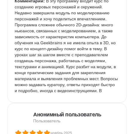
Комментарий:
 В эту программу входит курс по 
созданию игровых персонажей и окружений. 
Недавно завершила модуль по моделированию 
персонажей и хочу поделиться впечатлением. 
Программа сложнее обычного 2D-дизайна: много 
ньюансов, связанных с моделированием, а также 
зависимость от характеристик компьютера. До 
обучения на Geekbrains я не имела опыта в 3D, но 
курс по концепт-дизайну помог войти в тему. В 
уроках шаг за шагом вместе с преподавателем 
создаешь персонажа, работаешь с моделями, 
текстурами и анимацией. Курс разбит на модули, в 
конце практические задания для закрепления 
материала и выявления проблемных мест. Вопросы 
можно задавать куратору, ответы приходят быстро 
и подробно, иногда с видеоинструкциями. В 
телеграм-чате студенты и куратор тоже оперативно 
помогают. По времени курс занял несколько 
месяцев. Сначала казалось, что это быстро, но на 
Анонимный пользователь
практике работа над заданиями занимает гораздо 
больше времени, чем длится урок.
Пользователь
ноябрь 2025