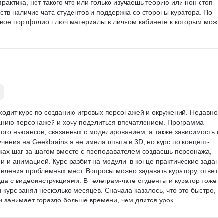
рактика, нет такого что или только изучаешь теорию или нон стоп 
ств наличие чата студентов и поддержка со стороны куратора. По 
отовое портфолио плюч материалы в личном кабинете к которым мож
входит курс по созданию игровых персонажей и окружений. Недавно
нию персонажей и хочу поделиться впечатлением. Программа 
ого ньюансов, связанных с моделированием, а также зависимость 
чения на Geekbrains я не имела опыта в 3D, но курс по концепт-
оках шаг за шагом вместе с преподавателем создаешь персонажа, 
и и анимацией. Курс разбит на модули, в конце практические зада
вления проблемных мест. Вопросы можно задавать куратору, ответ
да с видеоинструкциями. В телеграм-чате студенты и куратор тоже
курс занял несколько месяцев. Сначала казалось, что это быстро, 
и занимает гораздо больше времени, чем длится урок.