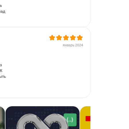
а 
над 
январь 2024
з 
К 
ыть 