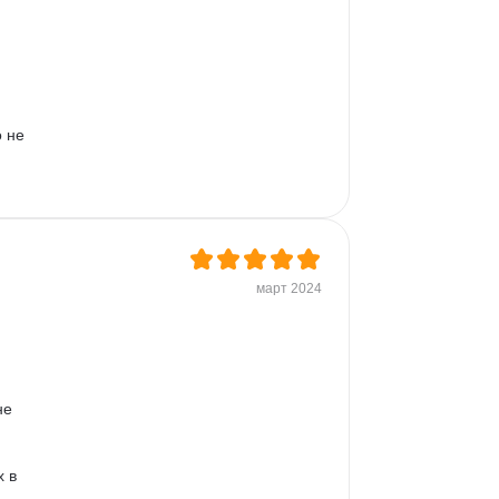
 не 
март 2024
 
не 
 
 в 