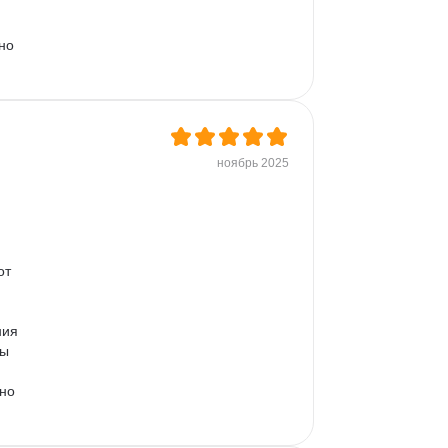
но 
ноябрь 2025
 
от 
ния 
ы 
 
но 