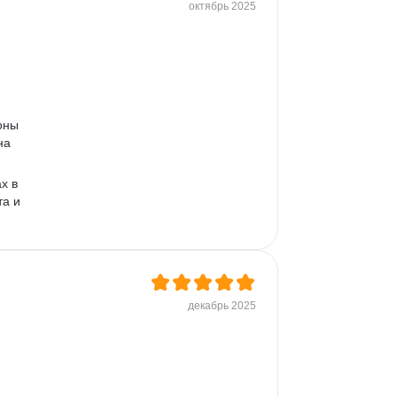
октябрь 2025
оны 
на 
х в 
а и 
декабрь 2025