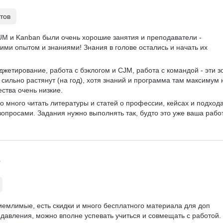
CRUD
Жизненный цикл ПО
тов
Agile
Scrum
Waterfall
M и Kanban были очень хорошие занятия и преподаватели - 
ми опытом и знаниями! Знания в голове остались и начать их 
джетирование, работа с бэклогом и CJM, работа с командой - эти з
 сильно растянут (на год), хотя знаний и программа там максимум 
ества очень низкие.
о много читать литературы и статей о профессии, кейсах и подхода
опросами. Задания нужно выполнять так, будто это уже ваша работ
иемлимые, есть скидки и много бесплатного материала для доп 
 давления, можно вполне успевать учиться и совмещать с работой. 