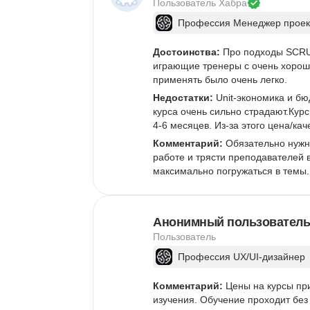
Пользователь 
Хабра
Профессия Менеджер проек
Достоинства:
 Про подходы SCRU
играющие тренеры с очень хороши
применять было очень легко.
Недостатки:
 Unit-экономика и бю
курса очень сильно страдают.Курс
4-6 месяцев. Из-за этого цена/кач
Комментарий:
 Обязательно нужн
работе и трясти преподавателей в
максимально погружаться в темы.
Анонимный пользователь
Пользователь
Профессия UX/UI-дизайнер
Комментарий:
 Цены на курсы пр
изучения. Обучение проходит без