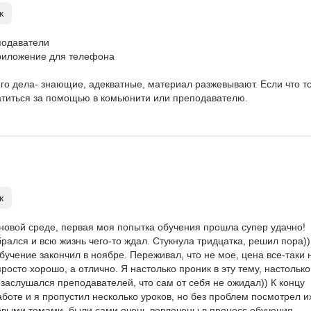
к
подаватели

риложение для телефона

го дела- знающие, адекватные, материал разжевывают. Если что то
ратиться за помощью в комьюнити или преподавателю.

к
 новой среде, первая моя попытка обучения прошла супер удачно! 
брался и всю жизнь чего-то ждал. Стукнула тридцатка, решил пора))
бучение закончил в ноябре. Переживал, что не мое, цена все-таки 
росто хорошо, а отлично. Я настолько проник в эту тему, настолько
 заслушался преподавателей, что сам от себя не ожидал)) К концу 
оте и я пропустил несколько уроков, но без проблем посмотрел их
новыми темами, были сами очень вовлечены в процесс обучения, 