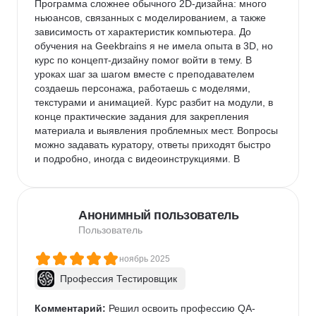
Программа сложнее обычного 2D-дизайна: много 
ньюансов, связанных с моделированием, а также 
зависимость от характеристик компьютера. До 
обучения на Geekbrains я не имела опыта в 3D, но 
курс по концепт-дизайну помог войти в тему. В 
уроках шаг за шагом вместе с преподавателем 
создаешь персонажа, работаешь с моделями, 
текстурами и анимацией. Курс разбит на модули, в 
конце практические задания для закрепления 
материала и выявления проблемных мест. Вопросы 
можно задавать куратору, ответы приходят быстро 
и подробно, иногда с видеоинструкциями. В 
телеграм-чате студенты и куратор тоже оперативно 
помогают. По времени курс занял несколько 
месяцев. Сначала казалось, что это быстро, но на 
Анонимный пользователь
практике работа над заданиями занимает гораздо 
больше времени, чем длится урок.
Пользователь
ноябрь 2025
Профессия Тестировщик
Комментарий:
 Решил освоить профессию QA-