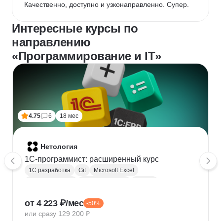
Качественно, доступно и узконаправленно. Супер.
Интересные курсы по
направлению
«Программирование и IT»
4.75
6
18 мес
Нетология
1C-программист: расширенный курс
1С разработка
Git
Microsoft Excel
1С:Бухгалтерия
Google Таблицы
Eclipse
1С:Предприятие
XML
JSON
1С:БСП
от 4 223 ₽/мес
-50%
Конфигурирование 1С
или сразу 129 200 ₽