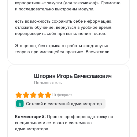
корпоративные закупки (для заказчиков)». Грамотно 
и последовательно выстроены модули, 

есть возможность сохранить себе информацию, 
отложить обучение, вернуться в удобное время, 
перепроверить себя при выполнении тестов. 

Это ценно, без отрыва от работы «подтянуть» 
теорию при имеющейся практике. Впечатлили 
лекции по курсу со стороны поставщиков эксперта 
Карповой Анастасии. 

Шпорин Игорь Вячеславович
Глубокие знания материала, изложение «живое», 
понятное, с примерами из практики. Спасибо и 
Пользователь
успехов в деятельности. Приятный контакт с 
закрепленными кураторами Евгенией Сагой 

10 февраля
Сетевой и системный администратор
и Ириной Быковой. Всегда на связи при 
необходимости, с желанием помочь, разобраться в 
Комментарий:
 Прошел профпереподготовку по 
вопросах. Спасибо за сопровождение. Завершив 
специальности сетевого и системного 
обучение оперативно получила подтверждающий 
администратора. 

документ. 
