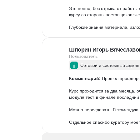
Это ценно, без отрыва от работы
курсу со стороны поставщиков экс
Глубокие знания материала, изло
успехов в деятельности. Приятный
и Ириной Быковой. Всегда на связ
Шпорин Игорь Вячеславо
Спасибо за сопровождение. Заве
Пользователь
В целом полезное, удобное, гра
Сетевой и системный админ
возможность.
Комментарий:
 Прошел профпереп
Курс проходится за два месяца, 
модуля тест, в финале последний 
Можно пересдавать. Рекомендую И
Отдельное спасибо куратору моег