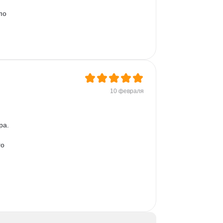
по 
 
10 февраля
а. 

о 