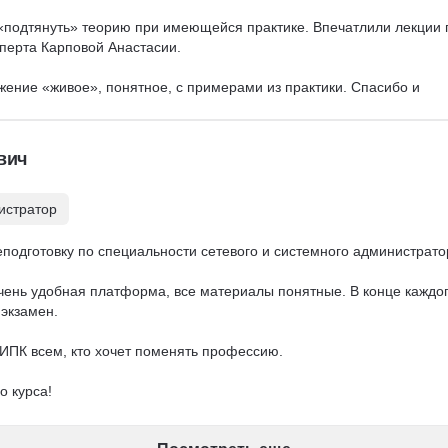
 «подтянуть» теорию при имеющейся практике. Впечатлили лекции 
перта Карповой Анастасии. 

жение «живое», понятное, с примерами из практики. Спасибо и 
 контакт с закрепленными кураторами Евгенией Сагой 

и при необходимости, с желанием помочь, разобраться в вопросах.
вич
ршив обучение оперативно получила подтверждающий документ. 

мотно сформированное обучение. Спасибо за предоставленную 
истратор
одготовку по специальности сетевого и системного администратор
очень удобная платформа, все материалы понятные. В конце каждог
экзамен. 

ПК всем, кто хочет поменять профессию. 

о курса!