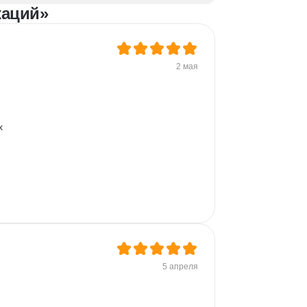
каций»
2 мая
х 
5 апреля