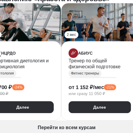
2 мес
НЦРДО
АБИУС
ртивная диетология и
Тренер по общей
рициология
физической подготовке
тология
Фитнес тренеры
рициология
Оценка физической подготовленности
700 ₽
от 1 152 ₽/мес
-24%
-21%
вильное питание
Анатомия
Биомеханика
00 ₽
или сразу 11 050 ₽
Составление рациона питания
Физкультура и спорт
мунология
Далее
Далее
окринология
нес-нутрициолог
Перейти ко всем курсам