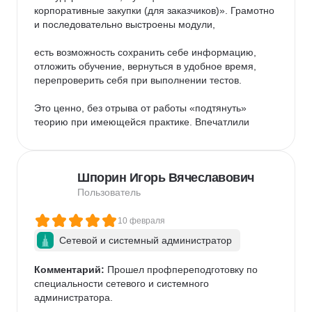
корпоративные закупки (для заказчиков)». Грамотно 
и последовательно выстроены модули, 

есть возможность сохранить себе информацию, 
отложить обучение, вернуться в удобное время, 
перепроверить себя при выполнении тестов. 

Это ценно, без отрыва от работы «подтянуть» 
теорию при имеющейся практике. Впечатлили 
лекции по курсу со стороны поставщиков эксперта 
Карповой Анастасии. 

Шпорин Игорь Вячеславович
Глубокие знания материала, изложение «живое», 
понятное, с примерами из практики. Спасибо и 
Пользователь
успехов в деятельности. Приятный контакт с 
закрепленными кураторами Евгенией Сагой 

10 февраля
Сетевой и системный администратор
и Ириной Быковой. Всегда на связи при 
необходимости, с желанием помочь, разобраться в 
Комментарий:
 Прошел профпереподготовку по 
вопросах. Спасибо за сопровождение. Завершив 
специальности сетевого и системного 
обучение оперативно получила подтверждающий 
администратора. 

документ. 
