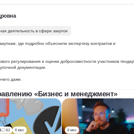
дровна
ная деятельность в сфере закупок
акупкам, где подробно объяснили экспертизу контрактов и 
ового регулирования и оценки добросовестности участников тендер
упочной документации. 

ечего даже.
равлению «Бизнес и менеджмент»
4
82
6 мес
8 мес