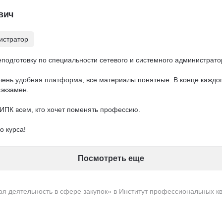
и при необходимости, с желанием помочь, разобраться в вопросах.
вич
ршив обучение оперативно получила подтверждающий документ. 

мотно сформированное обучение. Спасибо за предоставленную 
истратор
одготовку по специальности сетевого и системного администратор
очень удобная платформа, все материалы понятные. В конце каждог
экзамен. 

ПК всем, кто хочет поменять профессию. 

о курса!
Посмотреть еще
ая деятельность в сфере закупок» в Институт профессиональных 