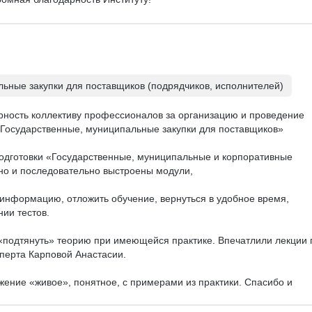
ьные закупки для поставщиков (подрядчиков, исполнителей)
ность коллективу профессионалов за организацию и проведение 
Государственные, муниципальные закупки для поставщиков» 

одготовки «Государственные, муниципальные и корпоративные 
тно и последовательно выстроены модули, 

 информацию, отложить обучение, вернуться в удобное время, 
и тестов. 

 «подтянуть» теорию при имеющейся практике. Впечатлили лекции 
перта Карповой Анастасии. 

жение «живое», понятное, с примерами из практики. Спасибо и 
 контакт с закрепленными кураторами Евгенией Сагой 
