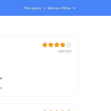
Все курсы
Школы и Вузы
май 2023
и 
т.