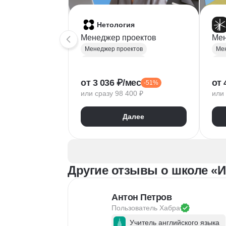
Нетология
Менеджер проектов
Мен
Менеджер проектов
Мен
Project-менеджмент
Pro
Деливери-менеджер
Упр
от 3 036 ₽/мес
от 
-51%
Продуктовая аналитика
Де
или сразу 98 400 ₽
или 
Нейронные сети
Jira
Управление рисками
Упр
Далее
Agile
Kanban
Scrum
Fig
Управление проектами
MS 
Тайм-менеджмент
Goo
Управление удаленной командой
Ga
Другие отзывы о школе «
Антон Петров
Пользователь 
Хабра
Учитель английского языка