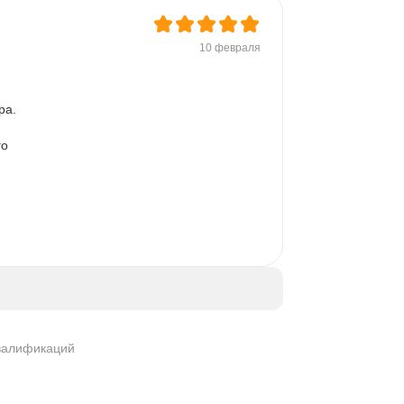
 
10 февраля
а. 

о 
квалификаций