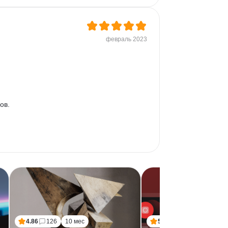
февраль 2023
ов. 
4.86
126
10 мес
5.00
1
9 мес