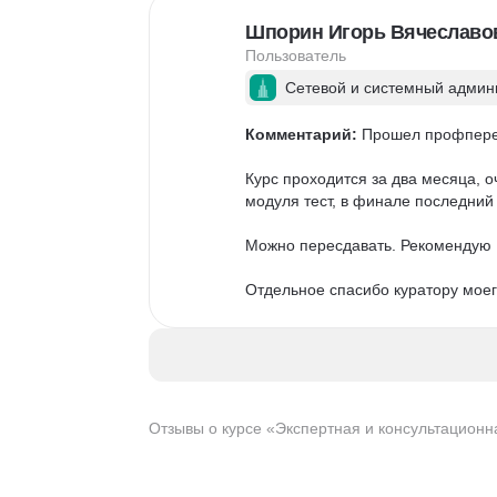
и Ириной Быковой. Всегда на связ
Шпорин Игорь Вячеславо
Спасибо за сопровождение. Заве
Пользователь
В целом полезное, удобное, гра
Сетевой и системный админ
возможность.
Комментарий:
 Прошел профпереп
Курс проходится за два месяца, 
модуля тест, в финале последний 
Можно пересдавать. Рекомендую И
Отдельное спасибо куратору моег
Отзывы о курсе «Экспертная и консультационн