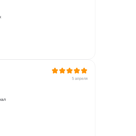
Прототипирование
A/B тестирование
Yandex DataLens
х 
5 апреля
рал 