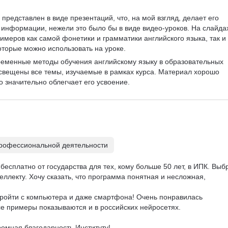
Бюджетирование
Управление закупками
представлен в виде презентаций, что, на мой взгляд, делает его 
информации, нежели это было бы в виде видео-уроков. На слайда
Курсы Teamlead
имеров как самой фонетики и грамматики английского языка, так и 
Топ менеджмент
оторые можно использовать на уроке.
Ведение переговоров
еменные методы обучения английскому языку в образовательных 
Работа в команде
освещены все темы, изучаемые в рамках курса. Материал хорошо 
Решение проблем
о значительно облегчает его усвоение.
рофессиональной деятельности
бесплатно от государства для тех, кому больше 50 лет, в ИПК. Выб
ллекту. Хочу сказать, что программа понятная и несложная, 

пройти с компьютера и даже смартфона! Очень понравилась 
се примеры показываются и в российских нейросетях. 

омная благодарность Институту!