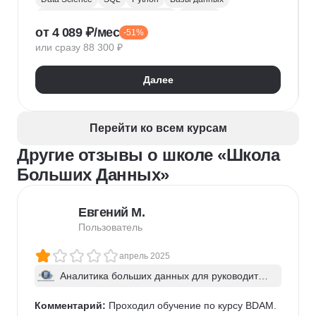
Обработка естественного языка
Парсинг
от 4 089 ₽/мес
-51%
Keras
Машинное обучение
или сразу 88 300 ₽
Искусственный интеллект
Нейронные сети
Математика для Data Science
Статистика
Далее
Визуализация
NumPy
Pandas
Google Таблицы
NLP
Очистка данных
Извлечение данных
API
Аналитика данных
Перейти ко всем курсам
Другие отзывы о школе «Школа
Больших Данных»
Евгений М.
Пользователь
апрель 2025
Аналитика больших данных для руководител
ей
Комментарий:
 Проходил обучение по курсу BDAM.
