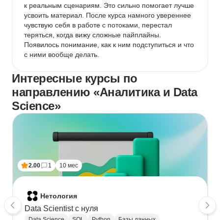
к реальным сценариям. Это сильно помогает лучше 
усвоить материал. После курса намного увереннее 
чувствую себя в работе с потоками, перестал 
теряться, когда вижу сложные пайплайны. 
Появилось понимание, как к ним подступиться и что 
с ними вообще делать.
Интересные курсы по
направлению «Аналитика и Data
Science»
2.00
1
10 мес
Нетология
Data Scientist с нуля
Data Science
SQL
Python
Базы данных