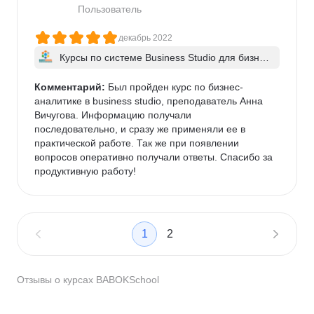
почему нет обратной связи по заявке/будет ли 
Пользователь
вообще ответ. Однако, вынуждена отметить, что 
лично мне бессовестно соврали о якобы 
декабрь 2022
отправленном ответе ранее (но почему-то после 
Курсы по системе Business Studio для бизнес
напоминания сообщение пришло без проблем). 
-архитекторов и аналитиков
Очень жаль, что у таких качественных и полезных 
Комментарий:
 Был пройден курс по бизнес-
курсов такое некачественное и отталкивающее 
аналитике в business studio, преподаватель Анна 
сопровождение
Вичугова. Информацию получали 
последовательно, и сразу же применяли ее в 
практической работе. Так же при появлении 
вопросов оперативно получали ответы. Спасибо за 
продуктивную работу!
1
2
Отзывы о курсах BABOKSchool