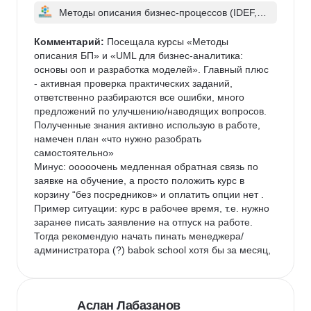
Методы описания бизнес-процессов (IDEF, D
FD, BPMN, EPC, UML)
Комментарий:
 Посещала курсы «Методы 
описания БП» и «UML для бизнес-аналитика: 
основы ооп и разработка моделей». Главный плюс 
- активная проверка практических заданий, 
ответственно разбираются все ошибки, много 
предложений по улучшению/наводящих вопросов.

Полученные знания активно использую в работе, 
намечен план «что нужно разобрать 
самостоятельно»

Минус: ооооочень медленная обратная связь по 
заявке на обучение, а просто положить курс в 
корзину “без посредников» и оплатить опции нет . 
Пример ситуации: курс в рабочее время, т.е. нужно 
заранее писать заявление на отпуск на работе. 
Тогда рекомендую начать пинать менеджера/
администратора (?) babok school хотя бы за месяц, 
так как ответы приходят весьма медленно

UPD

В продолжение попыток записаться:

Аслан Лабазанов
в чате сайта отвечают быстрее, там можно уточнить 