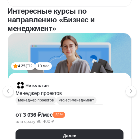
Интересные курсы по
направлению «Бизнес и
менеджмент»
4.25
2
10 мес
Нетология
Менеджер проектов
Менеджер проектов
Project-менеджмент
Деливери-менеджер
Продуктовая аналитика
от 3 036 ₽/мес
-51%
Нейронные сети
Управление рисками
Agile
или сразу 98 400 ₽
Kanban
Scrum
Управление проектами
Тайм-менеджмент
Далее
Управление удаленной командой