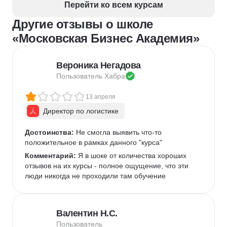
Перейти ко всем курсам
Управление персоналом
Employee Journey Map
Другие отзывы о школе
Подбор специалистов
«Московская Бизнес Академия»
Вероника Негадова
Пользователь 
Хабра
13 апреля
Директор по логистике
Достоинства:
 Не смогла выявить что-то 
положительное в рамках данного "курса" 
Комментарий:
 Я в шоке от количества хороших 
отзывов на их курсы - полное ощущение, что эти 
люди никогда не проходили там обучение
Валентин Н.С.
Пользователь