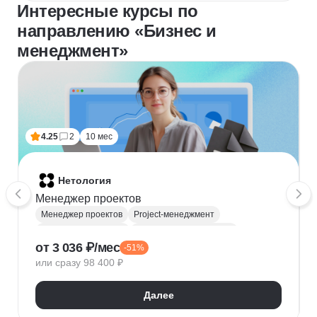
Интересные курсы по
направлению «Бизнес и
менеджмент»
4.25
2
10 мес
Нетология
Менеджер проектов
Менеджер проектов
Project-менеджмент
Деливери-менеджер
Продуктовая аналитика
от 3 036 ₽/мес
-51%
Нейронные сети
Управление рисками
Agile
или сразу 98 400 ₽
Kanban
Scrum
Управление проектами
Тайм-менеджмент
Далее
Управление удаленной командой