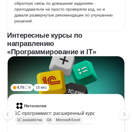
обратную связь по домашним заданиям - 
преподаватели не просто проверяли код, но и 
давали развернутые рекомендации по улучшению 
решений.
Интересные курсы по
направлению
«Программирование и IT»
4.75
6
18 мес
Нетология
1C-программист: расширенный курс
1С разработка
Git
Microsoft Excel
1С:Бухгалтерия
Google Таблицы
Eclipse