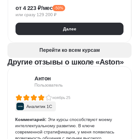
1С:Предприятие
XML
JSON
1С:БСП
от 4 223 ₽/мес
-50%
Конфигурирование 1С
или сразу 129 200 ₽
Далее
Перейти ко всем курсам
Другие отзывы о школе «Aston»
Антон
Пользователь
ноябрь 25
Аналитик 1С
Комментарий:
 Эти курсы способствуют моему 
интеллектуальному развитию. В ключе 
современной стратификации, у меня появилась 
возможность общения с людьми высокого 