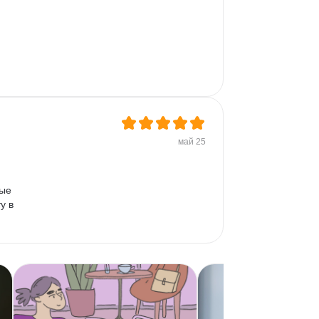
май 25
ые 
у в 