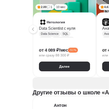
2.00
1
10 мес
4.6
Нетология
Data Scientist с нуля
Ана
Data Science
SQL
Ана
Python
Базы данных
Pyt
Обработка естественного языка
A/B
от 4 089 ₽/мес
от 
-51%
Парсинг
Keras
Mat
или сразу 88 300 ₽
или 
Машинное обучение
Pa
Искусственный интеллект
Yan
Далее
Нейронные сети
Goo
Математика для Data Science
Sci
Статистика
Визуализация
NumPy
Другие отзывы о школе «A
Pandas
Google Таблицы
NLP
Очистка данных
Антон