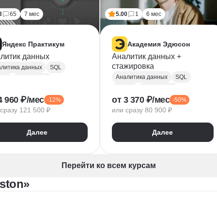
3
65
7 мес
5.00
1
6 мес
Яндекс Практикум
Академия Эдюсон
литик данных
Аналитик данных +
стажировка
литика данных
SQL
Аналитика данных
SQL
hon
PostgreSQL
Python
PostgreSQL
 тестирование
4 960 ₽/мес
от 3 370 ₽/мес
-12%
-50%
Алгоритмы и структуры данных
PlotLib
NumPy
сразу 121 500 ₽
или сразу 80 900 ₽
Power BI
Tableau
ndas
Microsoft Excel
dex DataLens
Далее
Далее
Математическая статистика
gle Таблицы
Plotly
Power Query
Py
Z-тест
Google Таблицы
Перейти ко всем курсам
Юнит-экономика
ston»
Теория вероятностей
A/B тестирование
Visual Basic