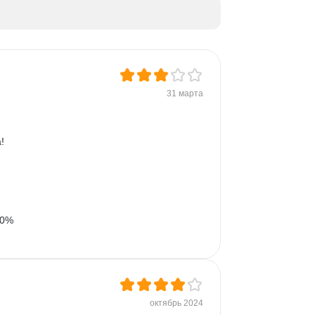
Яндекс Метрика
Бизнес-моделирование
Google Таблицы
Microsoft PowerPoint
Дашборд
Разработка требований
31 марта
Plotly
Seaborn
!
00% 
октябрь 2024