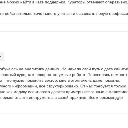
ние можно найти в чате поддержки. Кураторы отвечают оперативно,


кто действительно хочет много учиться и осваивать новую професс
х
обучаюсь на аналитика данных. Но начала свой путь с дата сайнтис
сложный курс, там невероятно умные ребята. Перевелась немного 
а , что нужно поменять вектор, мне в этом очень даже помогли, 
Много информации, все структурировано. От нас требуется только 
мне как медику сложновато даются примеры связанные с маркетинг
у применить эти инструменты в своей практике. Всем рекомендую 