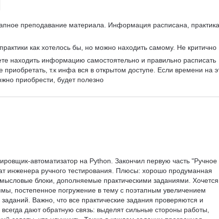
тапное преподавание материала. Информация расписана, практика
 практики как хотелось бы, но можно находить самому. Не критично
ете находить информацию самостоятельно и правильно расписать 
е приобретать, т.к инфа вся в открытом доступе. Если времени на э
можно приобрести, будет полезно
тировщик-автоматизатор на Python. Закончил первую часть "Ручное 
ат инженера ручного тестирования. Плюсы: хорошо продуманная 
смысловые блоки, дополняемые практическими заданиями. Хочется
ммы, постепенное погружение в тему с поэтапным увеличением 
 заданий. Важно, что все практические задания проверяются и 
всегда дают обратную связь: выделят сильные стороны работы, 