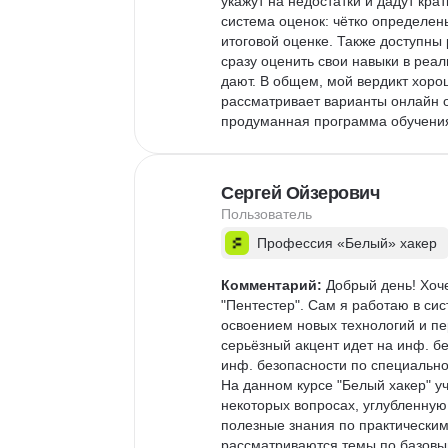
укажут на недостатки и дадут кра
система оценок: чётко определены
итоговой оценке. Также доступны
сразу оценить свои навыки в реа
дают. В общем, мой вердикт хоро
рассматривает варианты онлайн 
продуманная программа обучения,
есть нюансы, в частности нужно с
Сергей Ойзерович
Пользователь
Профессия «Белый» хакер
Комментарий:
 Добрый день! Хоче
"Пентестер". Сам я работаю в си
освоением новых технологий и п
серьёзный акцент идет на инф. б
инф. безопасности по специально
На данном курсе "Белый хакер" у
некоторых вопросах, углубленну
полезные знания по практическим
рассматриваются темы по базовы