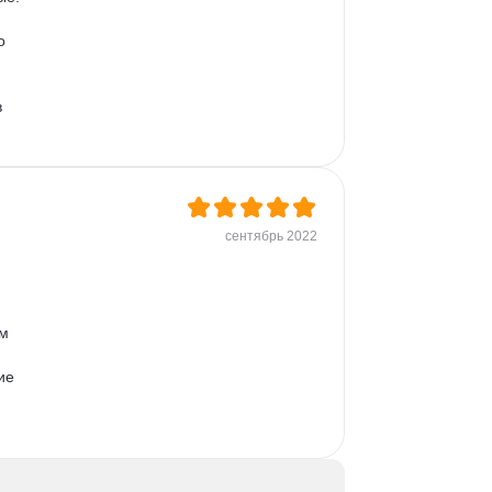
о 
 
сентябрь 2022
м 
ие 