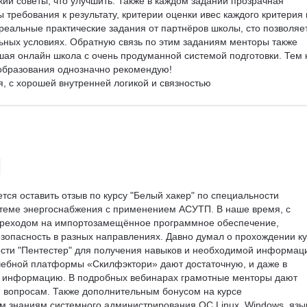
ткий советы, что улучшить. Также в каждом задании прозрачная 
 требования к результату, критерии оценки ивес каждого критерия 
 реальные практические задания от партнёров школы, сто позволяет
льных условиях. Обратную связь по этим заданиям менторы также 
шая онлайн школа с очень продуманной системой подготовки. Тем к
образования однозначно рекомендую!

 с хорошей внутренней логикой и связностью

трого следить за сроком и прогрессом обучения
тся оставить отзыв по курсу "Белый хакер" по специальности 
стеме энергоснабжения с применением АСУТП. В наше время, с 
ереходом на импортозамещённое программное обеспечение, 
езопасность в разных направлениях. Давно думал о прохождении ку
сти "Пентестер" для получения навыков и необходимой информаци
чебной платформы «Скилфэктори» дают достаточную, и даже в 
ю информацию. В подробных вебинарах грамотные менторы дают 
 вопросам. Также дополнительным бонусом на курсе 
м знаниям системного администрирования ОС Linux, Windows, язы