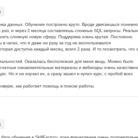
х
тика данных. Обучение построено круто. Вроде двигаешься понемног
 раз, и через 2 месяца составляешь сложные SQL запросы. Реальн
своить сложную новую сферу. Поддержка очень крутая. Постоянно 
в чатах, что я даже ни разу за год не воспользовался 
торая доступна каждый месяц, всего 2 раза. И то посмотреть, что э
иальностей. Оказалась бесполезная для меня вещь. Можно было 
сплатные ознакомительные материалы и вебинары очень качествен
с. Но я не изучал их, а сразу зашел и купил курс, с пробой всех 
оверю, как работает помощь в поиске работы.
х
блок обучения в SkillFactory, пока впечатления очень положительн