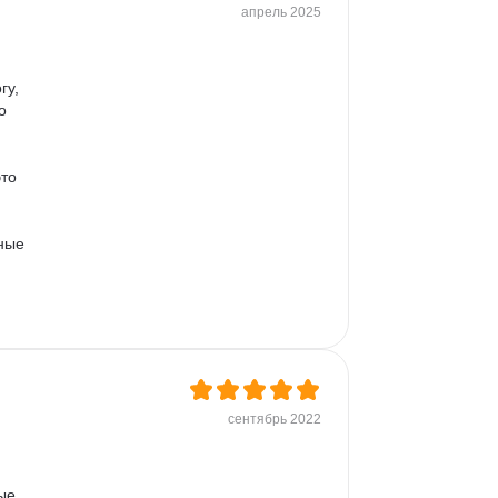
апрель 2025
у, 
о 
то 
ные 
сентябрь 2022
ые. 