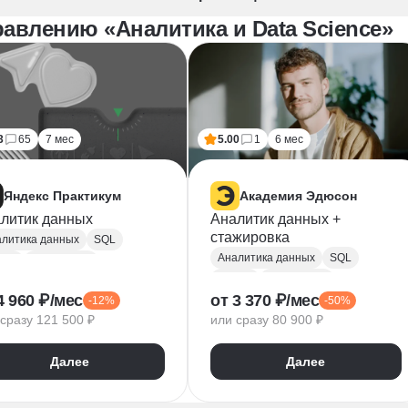
авлению «Аналитика и Data Science»
3
65
7 мес
5.00
1
6 мес
Яндекс Практикум
Академия Эдюсон
литик данных
Аналитик данных +
стажировка
литика данных
SQL
Аналитика данных
SQL
hon
PostgreSQL
Python
PostgreSQL
 тестирование
4 960 ₽/мес
от 3 370 ₽/мес
-12%
-50%
Алгоритмы и структуры данных
PlotLib
NumPy
сразу 121 500 ₽
или сразу 80 900 ₽
Power BI
Tableau
ndas
Microsoft Excel
dex DataLens
Далее
Далее
Математическая статистика
gle Таблицы
Plotly
Power Query
Py
Z-тест