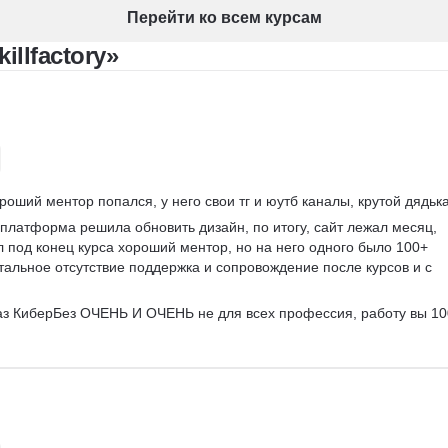
Google Таблицы
Перейти ко всем курсам
Юнит-экономика
llfactory»
Теория вероятностей
A/B тестирование
Visual Basic
ороший ментор попался, у него свои тг и юутб каналы, крутой дядька
 платформа решила обновить дизайн, по итогу, сайт лежал месяц, 
 под конец курса хороший ментор, но на него одного было 100+ 
Тотальное отсутствие поддержка и сопровождение после курсов и с 
аз КиберБез ОЧЕНЬ И ОЧЕНЬ не для всех профессия, работу вы 1