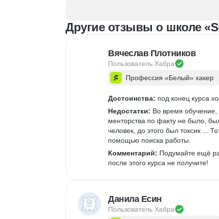
Статистика
Визуализация
NumPy
Другие отзывы о школе «Ski
Pandas
Google Таблицы
NLP
Очистка данных
Вячеслав Плотников
Извлечение данных
Пользователь 
Хабра
API
Аналитика данных
Профессия «Белый» хакер
Достоинства:
 под конец курса х
Недостатки:
 Во время обучение,
менторства по факту не было, был
человек, до этого был токсик ... 
помощью поиска работы.   
Комментарий:
 Подумайте ещё р
после этого курса не получите!
Данила Есин
Пользователь 
Хабра