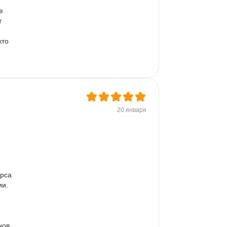
в 
 
то 
20 января
рса 
и. 
ков 