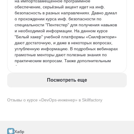
на импортозамещённое программное 
обеспечение, серьёзный акцент идет на инф. 
безопасность в разных направлениях. Давно думал 
о прохождении курса инф. безопасности по 
специальности "Пентестер" для получения навыков 
и необходимой информации. На данном курсе 
"Белый хакер" учебной платформы «Скилфэктори» 
дают достаточную, и даже в некоторых вопросах, 
углубленную информацию. В подробных вебинарах 
грамотные менторы дают полезные знания по 
практическим вопросам. Также дополнительным 
бонусом на курсе рассматриваются темы по 
базовым знаниям системного администрирования 
ОС Linux, Windows, языков Python, PHP, HTMl, Java 
Посмотреть еще
и др, базы данных SQL и много другого. Также 
хочется отметить, что на рынке труда много 
интересных предложений по работе в IT сфере, и 
Отзывы о курсе «DevOps-инженер» в Skillfactory
знаний по специальности "Пентестер" с 
применением данного курса, будет на первых 
этапах достаточно.
Хабр