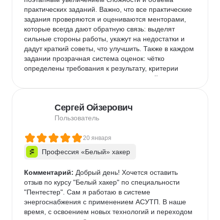
практических заданий. Важно, что все практические 
задания проверяются и оцениваются менторами, 
которые всегда дают обратную связь: выделят 
сильные стороны работы, укажут на недостатки и 
дадут краткий советы, что улучшить. Также в каждом 
задании прозрачная система оценок: чётко 
определены требования к результату, критерии 
оценки ивес каждого критерия в итоговой оценке. 
Также доступны реальные практические задания от 
партнёров школы, сто позволяет сразу оценить 
Сергей Ойзерович
свои навыки в реальных условиях. Обратную связь 
по этим заданиям менторы также дают. В общем, 
Пользователь
мой вердикт хорошая онлайн школа с очень 
продуманной системой подготовки. Тем кто 
20 января
рассматривает варианты онлайн образования 
Профессия «Белый» хакер
однозначно рекомендую!

продуманная программа обучения, с хорошей 
Комментарий:
 Добрый день! Хочется оставить 
внутренней логикой и связностью

отзыв по курсу "Белый хакер" по специальности 
есть нюансы, в частности нужно строго следить за 
"Пентестер". Сам я работаю в системе 
сроком и прогрессом обучения
энергоснабжения с применением АСУТП. В наше 
время, с освоением новых технологий и переходом 