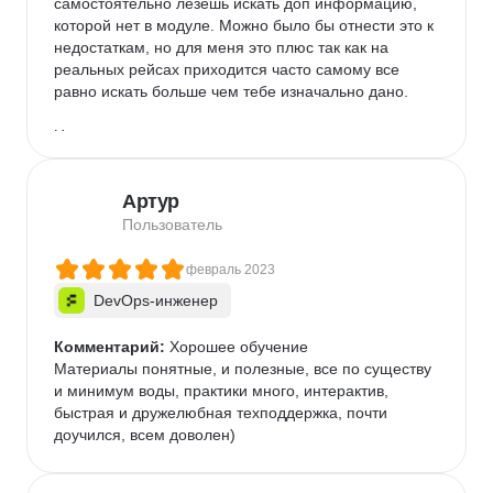
самостоятельно лезешь искать доп информацию, 
которой нет в модуле. Можно было бы отнести это к 
недостаткам, но для меня это плюс так как на 
реальных рейсах приходится часто самому все 
равно искать больше чем тебе изначально дано.

Недостатки

- Хотелось бы не только общие вебинар, но и что-то 
типо семинаров, где есть твоя группа и где вы 
Артур
обучаетесь в онлайне здесь и сейчас

Пользователь
Другие впечатления

В целом положительные эмоции от школы и от 
февраль 2023
обучения
DevOps-инженер
Комментарий:
 Хорошее обучение

Материалы понятные, и полезные, все по существу 
и минимум воды, практики много, интерактив, 
быстрая и дружелюбная техподдержка, почти 
доучился, всем доволен)