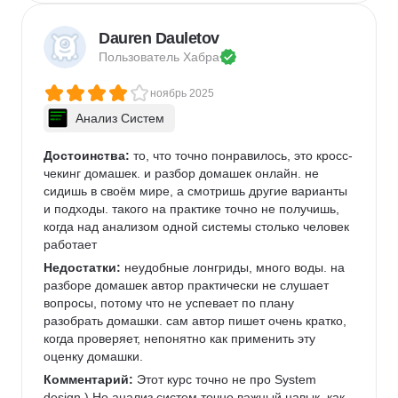
Dauren Dauletov
Пользователь 
Хабра
ноябрь 2025
Анализ Систем
Достоинства:
 то, что точно понравилось, это кросс-
чекинг домашек. и разбор домашек онлайн. не 
сидишь в своём мире, а смотришь другие варианты 
и подходы. такого на практике точно не получишь, 
когда над анализом одной системы столько человек 
работает
Недостатки:
 неудобные лонгриды, много воды. на 
разборе домашек автор практически не слушает 
вопросы, потому что не успевает по плану 
разобрать домашки. сам автор пишет очень кратко, 
когда проверяет, непонятно как применить эту 
оценку домашки.
Комментарий:
 Этот курс точно не про System 
design ) Но анализ систем точно важный навык, как 