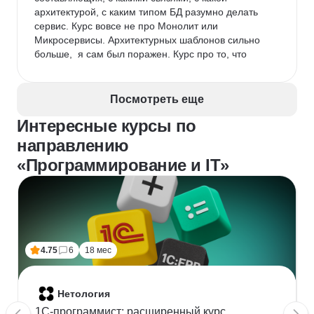
архитектурой, с каким типом БД разумно делать 
сервис. Курс вовсе не про Монолит или 
Микросервисы. Архитектурных шаблонов сильно 
больше,  я сам был поражен. Курс про то, что 
нужно думать, разговаривать, анализировать и 
аргументировать, а это самое главное!
Посмотреть еще
Комментарий:
 Это не место для 15 минут перед 
сном. Материалы довольно объемны и насыщены 
Интересные курсы по
для осознания, будьте готовы уделять по два часа 
направлению
на материалы урока и от 30 минут на домашнее 
задания после уроков.
«Программирование и IT»
4.75
6
18 мес
Нетология
1C-программист: расширенный курс