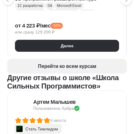
1С разработка
Git
Microsoft Excel
1С:Бухгалтерия
Google Таблицы
Eclipse
1С:Предприятие
XML
JSON
1С:БСП
от 4 223 ₽/мес
-50%
Конфигурирование 1С
или сразу 129 200 ₽
Далее
Перейти ко всем курсам
Другие отзывы о школе «Школа
Сильных Программистов»
Артем Малышев
Пользователь 
Хабра
6 августа
Стать Тимлидом