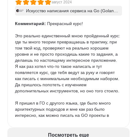
август 2024
Искусство написания сервиса на Go (Golan
g). Часть 1
Комментарий:
 Прекрасный курс!

Это реально единственный мною пройденный курс: 
где ты много теории превращаешь в практику, при 
том твой код, проверяют на реально хорошем 
уровне и не просто проходишь какие то задания, а 
делаешь по настоящему интересное приложение.

Я как раз хотел что-то такое написать и тут 
появляется курс, где тебя ведут за руку и говорят 
как писать с минимальным необходимым набором. 
Да пришлось попотеть с изучением 
дополнительных инструментов, но оно того стоило.

Я пришел в ГО с другого языка, где было много 
архитектурных подходов и мне как раз было 
интересно, как можно писать на GO проекты в 
примерно таком же подходе, скажем мягко так, в 
стиле "enterprise" уровня и как по мне - авторы с 
этим, отлично справились.

Посмотреть еще