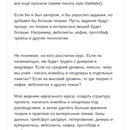
всё ещё просили самим писать opts.Validate().

Если бы я был автором, я бы упростил задания, но 
добавил бы больше теории. Пусть задания будут 
проще, но теории и интересных вещей будет 
больше. Например, вебсокеты, кафка, протобаф, 
трейсы и другие технологии.

Не понимаю, на кого рассчитан курс. Если на 
начинающих, им будет трудно с докером и 
мидлвари. Если на средний уровень, неясно, чему 
мы учим - писать юзкейсы и хендлеры в отдельных 
пакетах? Если на высокий уровень, то где теория о 
кафке, вебсокетах и других темах?

Моё видение идеального курса: создать структуру 
проекта, написать юзкейсы и хендлеры под 
руководством, а затем уделять больше времени 
теории и практике по интересным темам: базы 
данных, грейсфул шатдаун, логирование, докеры и 
кубернетесы, вебсокеты, кафка, протобаф и 