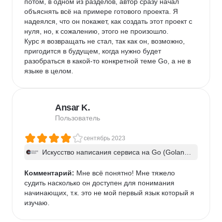
потом, в одном из разделов, автор сразу начал 
сокеты на ГО (и я кстати как раз хотел напрямую 
объяснять всё на примере готового проекта. Я 
поработать с сокетами), что также повлияло на 
надеялся, что он покажет, как создать этот проект с 
скорость исполнения мною некоторых заданий.

нуля, но, к сожалению, этого не произошло.

Курс я возвращать не стал, так как он, возможно, 
Были и вебинары, и обратная связь и помощь в 
пригодится в будущем, когда нужно будет 
чате - все получилось на высшем уровне. Авторам 
разобраться в какой-то конкретной теме Go, а не в 
реально не безразлично как вы проходите курс. Это 
языке в целом.
бывает реально редко.

Отдельная тема Code Review - там не проходят 
мимо как на многих курсах, а-ля работает и ладно. 
Если вы написали плохо пахнущий код, вас 
Ansar K.
обязательно попросят это переписать) и объяснят 
Пользователь
как. Это как по мне, очень важно при обучении!

сентябрь 2023
Единственное во что, как по мне, не попали авторы, 
Искусство написания сервиса на Go (Golan
это время по нагрузке исполнения заданий. Если 
g). Часть 1
наверное будет набита рука писать много и в таком 
Комментарий:
 Мне всё понятно! Мне тяжело 
стиле код, наверное и вправду можно было бы 
судить насколько он доступен для понимания 
попасть где-то в запланированное время, но 
начинающих, т.к. это не мой первый язык который я 
местами это просто не реально и будете тратить 
изучаю.
где-то в раза 3 больше времени смело. Авторы это 
слышат и скорее всего подкорректируют этот 