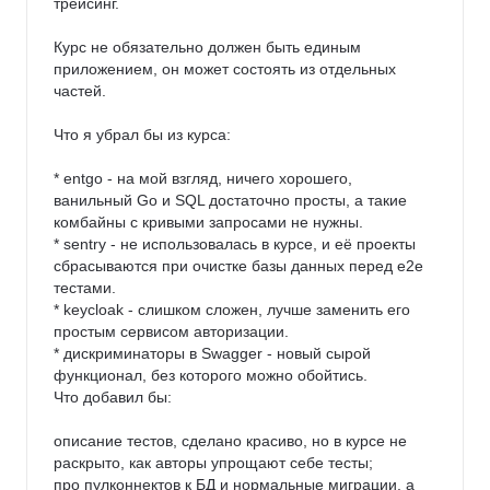
трейсинг.

Курс не обязательно должен быть единым 
приложением, он может состоять из отдельных 
частей.

Что я убрал бы из курса:

* entgo - на мой взгляд, ничего хорошего, 
ванильный Go и SQL достаточно просты, а такие 
комбайны с кривыми запросами не нужны.

* sentry - не использовалась в курсе, и её проекты 
сбрасываются при очистке базы данных перед e2e 
тестами.

* keycloak - слишком сложен, лучше заменить его 
простым сервисом авторизации.

* дискриминаторы в Swagger - новый сырой 
функционал, без которого можно обойтись.

Что добавил бы:

описание тестов, сделано красиво, но в курсе не 
раскрыто, как авторы упрощают себе тесты;

про пулконнектов к БД и нормальные миграции, а 