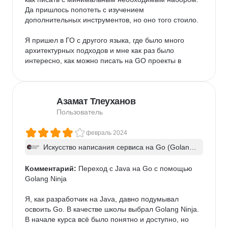
Да пришлось попотеть с изучением 
дополнительных инструментов, но оно того стоило.

Я пришел в ГО с другого языка, где было много 
архитектурных подходов и мне как раз было 
интересно, как можно писать на GO проекты в 
примерно таком же подходе, скажем мягко так, в 
стиле "enterprise" уровня и как по мне - авторы с 
этим, отлично справились.

Азамат Тлеуханов
Курс не легкий, над ним надо будет работать по 
Пользователь
настоящему и это отличает очень сильно от многих 
других курсов. И под конец поучается ваше 
февраль 2024
собственное приложение, где вы испробуете много 
Искусство написания сервиса на Go (Golan
полезного из подходов, что реально можно 
g). Часть 1
использовать на работе при необходимости.

Комментарий:
 Переход с Java на Go с помощью 
Golang Ninja

Что для меня было новым в этом курсе: до этого я 
почти не работал со свагером и поэтому на него 
Я, как разработчик на Java, давно подумывал 
убил просто уйму времени для понимания как он 
освоить Go. В качестве школы выбрал Golang Ninja.

работает с нюансами, которые хотели авторы. И 
В начале курса всё было понятно и доступно, но 
также я не имел опыта, напрямую настраивать веб-