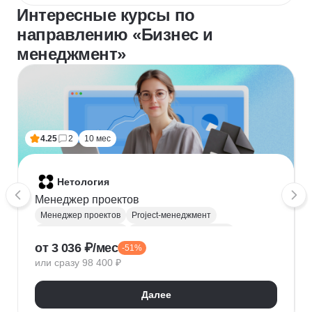
Интересные курсы по
направлению «Бизнес и
менеджмент»
4.25
2
10 мес
Нетология
Менеджер проектов
Менеджер проектов
Project-менеджмент
Деливери-менеджер
Продуктовая аналитика
от 3 036 ₽/мес
-51%
Нейронные сети
Управление рисками
Agile
или сразу 98 400 ₽
Kanban
Scrum
Управление проектами
Тайм-менеджмент
Далее
Управление удаленной командой