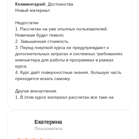
Комментарий:
 Достоинства

Новый материал

Недостатки

1. Рассчитан на уже опытных пользователей. 
Новичкам будет тяжело.

2. Завышенная стоимость.

3. Перед покупкой курса не предупреждают о 
дополнительных затратах и системных требованиях 
компьютера для работы в программах в рамках 
курса.

4. Курс даёт поверхностные знания, большую часть 
приходится искать самому.

Другие впечатления

1. В этом курсе материал рассчитан все таки на 
людей , которые уже что-то смыслят в 
программировании. 2. Во время обучения 
приходилось трать дополнительные деньги на 
Екатерина
покупку различного рода подписок, чтобы 
выполнить домашние задания. Перед началом, 
Пользователь
покупкой курса, об этом не было и слова и за такую 