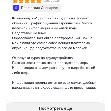
ноябрь 2025
Профессия Сценарист
Комментарий:
 Достоинства: Удобный формат 
обучения. График обучения строишь сам. Много 
полезной информации и ни капли воды.

Недостатки: Не вижу

Образоваательная online платформа Skill Box на 
мой взгляд это самая современная платформа 
обучения, где предусмотрено всё до мелочей.

От покупки курса до трудоустройства. 
Рассказывают, показывают, приводят примеры. 
Информация в самом развёрнутом виде без какой 
либо воды.

Информация предлагается во всех самых удобных 
вариантах: текст, видео лекции, фото презентации.

Я обучаюсь на курсе сценарного мастерства. На 
данном курсе предусмотрены как и сказал видео 
лекции, презентации, а также текстовый формат. 
Посмотреть еще