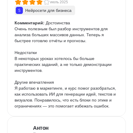
стоимость, я считаю, что можно было и 
июль 2025
предоставить тестовые оплаченные аккаунты. 3. 
Нейросети для бизнеса
Перед выполнением одно из домашних заданий 
возникли сложности, свящщаные напрямую с 
Комментарий:
 Достоинства

возможностями компьютера. Опять же, перед 
Очень полезным был разбор инструментов для 
началом курса и перед покупкой не было и слова о 
анализа больших массивов данных. Теперь я 
рекомендуемых системных требованиях для 
быстрее готовлю отчёты и прогнозы.

компьютера. 4. В целом курс за такую стоимость 
должно давать, все таки больше, практических 
Недостатки

навыков, а даёт базовые, поверхностные знания, 
В некоторых уроках хотелось бы больше 
все остальное приходилось изучать самому.
практических заданий, а не только демонстрации 
инструментов.

Другие впечатления

Я работаю в маркетинге, и курс помог разобраться, 
как использовать ИИ для генерации идей, текстов и 
визуалов. Понравилось, что есть блоки по этике и 
ограничениях — это помогает избежать ошибок.
Антон