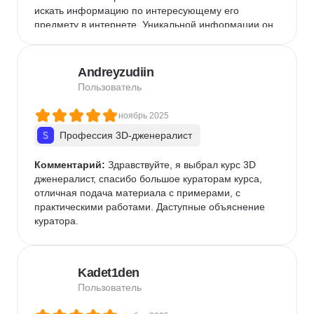
искать информацию по интересующему его 
предмету в интернете. Уникальной информации он 
не содержит, представляет собой компиляция 
публично доступной в интернете информации 
через призму восприятия авторов.Таких денег 
Andreyzudiin
однозначно не стоит.
Пользователь
ноябрь 2025
Профессия 3D-дженералист
Комментарий:
 Здравствуйте, я выбрал курс 3D 
дженералист, спасибо большое кураторам курса, 
отличная подача материала с примерами, с 
практическими работами. Даступные объяснение 
куратора.
Kadet1den
Пользователь