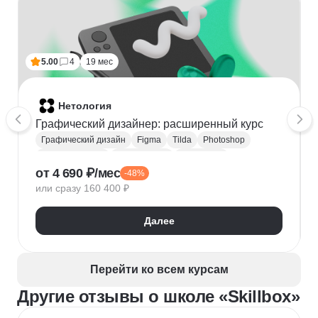
5.00
4
19 мес
Нетология
Графический дизайнер: расширенный курс
Графический дизайн
Figma
Tilda
Photoshop
Adobe Illustrator
Типографика
Айдентика
от 4 690 ₽/мес
-48%
Иллюстрация
Скетчинг
After Effects
или сразу 160 400 ₽
Adobe Animate
Cinema 4D
InDesign
Дизайн логотипов
Дизайн упаковки
Далее
Дизайн баннеров
Бренд-дизайн
Верстка печатных изданий
Верстка полиграфической продукции
Перейти ко всем курсам
Разработка фирменного стиля
Другие отзывы о школе «Skillbox»
Создание анимации
Брендинг
Microsoft PowerPoint
Дизайн текста