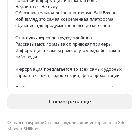
полезной информации и ни капли воды.

Недостатки: Не вижу

Образоваательная online платформа Skill Box на 
мой взгляд это самая современная платформа 
обучения, где предусмотрено всё до мелочей.

От покупки курса до трудоустройства. 
Рассказывают, показывают, приводят примеры. 
Информация в самом развёрнутом виде без какой 
либо воды.

Информация предлагается во всех самых удобных 
вариантах: текст, видео лекции, фото презентации.

Я обучаюсь на курсе сценарного мастерства. На 
данном курсе предусмотрены как и сказал видео 
лекции, презентации, а также текстовый формат. 
Посмотреть еще
Автор курса Евгений Казачков (сценарист фильма 
пальма) подробно рассказывает о всей структуре 
написания сценария, после чего даётся 
Отзывы о курсе «Основы визуализации интерьеров в 3ds
практическое домашнее задание и проверяют 
Max» в Skillbox
домашнюю работу действующие сценаристы.
