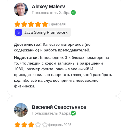
Дизайн карточек для маркетплейсов
Alexey Maleev
Колористика
Google Slides
Пользователь 
Хабра
3 февраля
Java Spring Framework
Достоинства:
 Качество материалов (по 
содержанию) и работа преподавателей.
Недостатки:
 В последних 3-х блоках несмторя на 
то, что лекции с кодом записаны в разрешении 
1080,  размер фонта  очень маленький! И 
приходится сильно напрягать глаза, чтоб разобрать 
код, ибо всё на слух воспринять невозможно 
физически. 
Василий Севостьянов
Пользователь 
Хабра
февраль 2025