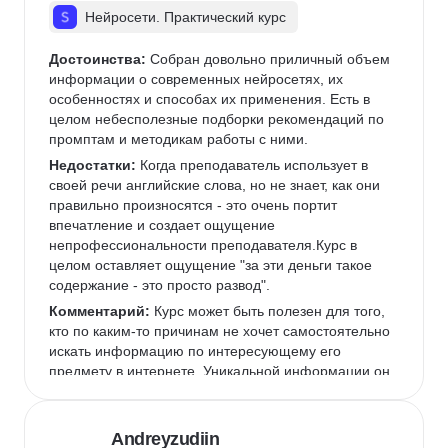
Нейросети. Практический курс
Достоинства:
 Собран довольно приличный объем 
информации о современных нейросетях, их 
особенностях и способах их применения. Есть в 
целом небесполезные подборки рекомендаций по 
промптам и методикам работы с ними.
Недостатки:
 Когда преподаватель использует в 
своей речи английские слова, но не знает, как они 
правильно произносятся - это очень портит 
впечатление и создает ощущение 
непрофессиональности преподавателя.Курс в 
целом оставляет ощущение "за эти деньги такое 
содержание - это просто развод".
Комментарий:
 Курс может быть полезен для того, 
кто по каким-то причинам не хочет самостоятельно 
искать информацию по интересующему его 
предмету в интернете. Уникальной информации он 
не содержит, представляет собой компиляция 
публично доступной в интернете информации 
через призму восприятия авторов.Таких денег 
Andreyzudiin