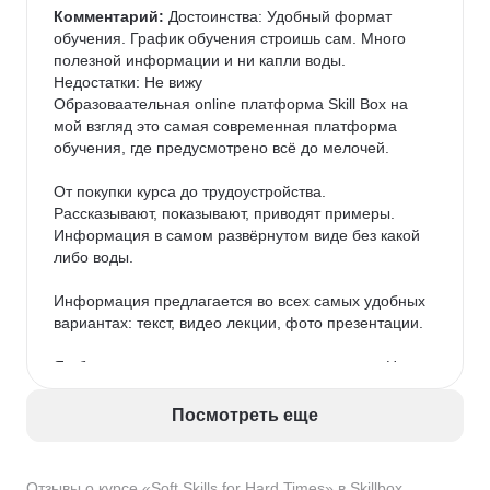
Комментарий:
 Достоинства: Удобный формат 
обучения. График обучения строишь сам. Много 
полезной информации и ни капли воды.

Недостатки: Не вижу

Образоваательная online платформа Skill Box на 
мой взгляд это самая современная платформа 
обучения, где предусмотрено всё до мелочей.

От покупки курса до трудоустройства. 
Рассказывают, показывают, приводят примеры. 
Информация в самом развёрнутом виде без какой 
либо воды.

Информация предлагается во всех самых удобных 
вариантах: текст, видео лекции, фото презентации.

Я обучаюсь на курсе сценарного мастерства. На 
данном курсе предусмотрены как и сказал видео 
лекции, презентации, а также текстовый формат. 
Посмотреть еще
Автор курса Евгений Казачков (сценарист фильма 
пальма) подробно рассказывает о всей структуре 
написания сценария, после чего даётся 
Отзывы о курсе «Soft Skills for Hard Times» в Skillbox