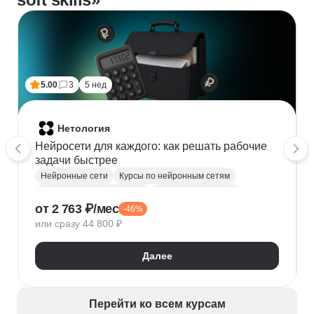
5.00
3
5 нед
Нетология
Нейросети для каждого: как решать рабочие
задачи быстрее
Нейронные сети
Курсы по нейронным сетям
Искусственный интеллект
Создание контента
от 2 763 ₽/мес
-46%
Автоматизация процессов
Промпт-инжиниринг
или сразу 44 800 ₽
Далее
Перейти ко всем курсам