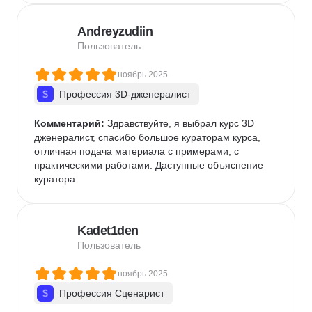
публично доступной в интернете информации 
через призму восприятия авторов.Таких денег 
Andreyzudiin
однозначно не стоит.
Пользователь
ноябрь 2025
Профессия 3D-дженералист
Комментарий:
 Здравствуйте, я выбрал курс 3D 
дженералист, спасибо большое кураторам курса, 
отличная подача материала с примерами, с 
практическими работами. Даступные объяснение 
куратора.
Kadet1den
Пользователь
ноябрь 2025
Профессия Сценарист