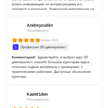
искать информацию по интересующему его 
предмету в интернете. Уникальной информации он 
не содержит, представляет собой компиляция 
публично доступной в интернете информации 
через призму восприятия авторов.Таких денег 
Andreyzudiin
однозначно не стоит.
Пользователь
ноябрь 2025
Профессия 3D-дженералист
Комментарий:
 Здравствуйте, я выбрал курс 3D 
дженералист, спасибо большое кураторам курса, 
отличная подача материала с примерами, с 
практическими работами. Даступные объяснение 
куратора.
Kadet1den
Пользователь