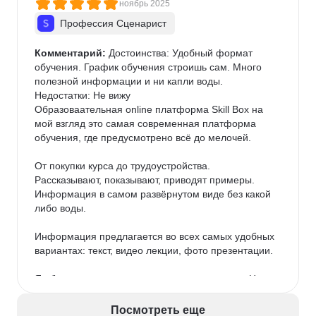
ноябрь 2025
Профессия Сценарист
Комментарий:
 Достоинства: Удобный формат 
обучения. График обучения строишь сам. Много 
полезной информации и ни капли воды.

Недостатки: Не вижу

Образоваательная online платформа Skill Box на 
мой взгляд это самая современная платформа 
обучения, где предусмотрено всё до мелочей.

От покупки курса до трудоустройства. 
Рассказывают, показывают, приводят примеры. 
Информация в самом развёрнутом виде без какой 
либо воды.

Информация предлагается во всех самых удобных 
вариантах: текст, видео лекции, фото презентации.

Я обучаюсь на курсе сценарного мастерства. На 
данном курсе предусмотрены как и сказал видео 
лекции, презентации, а также текстовый формат. 
Посмотреть еще