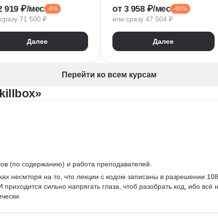
2 919 ₽/мес
от 3 958 ₽/мес
-8%
-60%
лиз рынка
Управление контентом
сразу 71 500 ₽
или сразу 47 504 ₽
анирование
SMM продвижение
овые коммуникации
SMM-менеджер
Далее
Далее
истика
SMM-стратегия
Анализ конкурентного окружения
Нейронные сети
Анализ целевой аудитории
Промпт-инжиниринг
Перейти ко всем курсам
Дизайн карточек для маркетплейсов
illbox»
ommerce бизнес
ернет-магазины
лов (по содержанию) и работа преподавателей.
ках несмторя на то, что лекции с кодом записаны в разрешении 108
 приходится сильно напрягать глаза, чтоб разобрать код, ибо всё н
чески. 