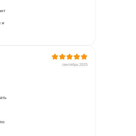
ют 
 и 
сентябрь 2025
ать 
по 