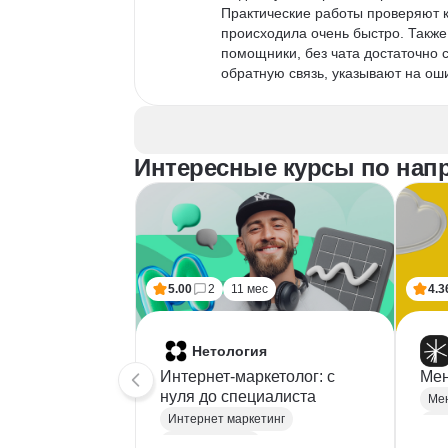
Практические работы проверяют к
происходила очень быстро. Также,
помощники, без чата достаточно с
обратную связь, указывают на оши
Всего в курсе 3 блока- Быстрый с
на Wildberries.

Кроме практических работ, есть 
в блоке. После финальной работы
Интересные курсы по нап
поэтому можно проходить курс в с
В целом обучение очень интересно
поменять профессию.
5.00
2
11 мес
4.3
Нетология
Интернет-маркетолог: с
Мен
нуля до cпециалиста
Интернет маркетинг
Веб аналитика
Це