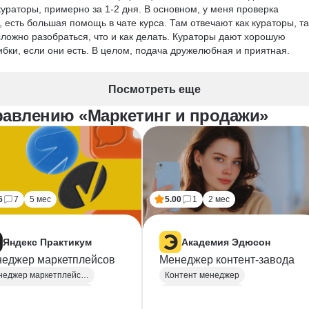
ураторы, примерно за 1-2 дня. В основном, у меня проверка 
 есть большая помощь в чате курса. Там отвечают как кураторы, та
ложно разобраться, что и как делать. Кураторы дают хорошую 
бки, если они есть. В целом, подача дружелюбная и приятная.

тарт на маркетплейсах, Как стать продавцом на Ozon и как продават
Посмотреть еще
еще финальные работы. В них собран симбиоз всех практических ра
 вам присылают сертификат. Обучение длится около 6 месяцев, 
равлению «Маркетинг и продажи»
воем темпе.

е, подходит для тех, кто хочет научиться чему-то новому или 
6
7
5 мес
5.00
1
2 мес
Яндекс Практикум
Академия Эдюсон
еджер маркетплейсов
Менеджер контент-завода
Менеджер маркетплейсов
Контент менеджер
Продвижение на маркетплейсах
Контент маркетинг
нообразование
Создание контента