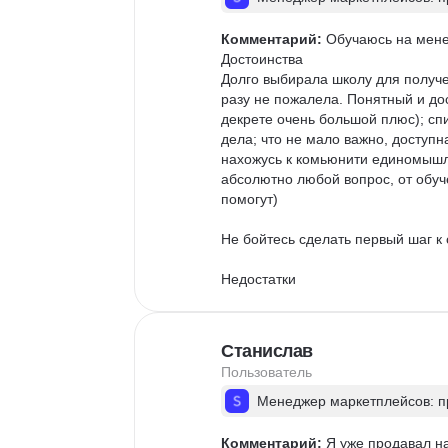
Комментарий:
 Обучаюсь на мене
Достоинства

Долго выбирала школу для получе
разу не пожалела. Понятный и до
декрете очень большой плюс); с
дела; что не мало важно, доступна
нахожусь к комьюнити единомышл
абсолютно любой вопрос, от обуче
помогут)

Не бойтесь сделать первый шаг к 
Недостатки

Нет и надеюсь не появятся)))
Станислав
Пользователь
Менеджер маркетплейсов: пр
Комментарий:
 Я уже продавал н