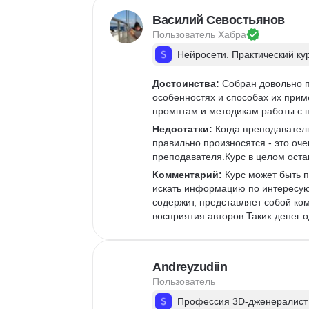
Василий Севостьянов
Пользователь 
Хабра
Нейросети. Практический ку
Достоинства:
 Собран довольно 
особенностях и способах их прим
промптам и методикам работы с 
Недостатки:
 Когда преподаватель
правильно произносятся - это оч
преподавателя.Курс в целом остав
Комментарий:
 Курс может быть п
искать информацию по интересую
содержит, представляет собой ко
восприятия авторов.Таких денег о
Andreyzudiin
Пользователь
Профессия 3D-дженералист