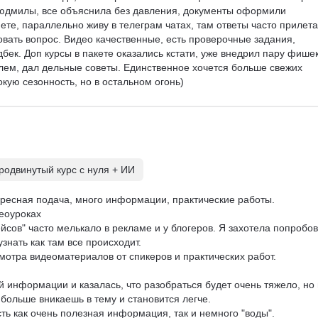
юдмилы, все объяснила без давления, документы оформили 
ете, параллельно живу в телеграм чатах, там ответы часто прилета
ать вопрос. Видео качественные, есть проверочные задания, 
ек. Доп курсы в пакете оказались кстати, уже внедрил пару фишек
лем, дал дельные советы. Единственное хочется больше свежих 
кую сезонность, но в остальном огонь)
одвинутый курс с нуля + ИИ
ересная подача, много информации, практические работы.

еоуроках

ов" часто мелькало в рекламе и у блогеров. Я захотела попробов
нать как там все происходит.

отра видеоматериалов от спикеров и практических работ.

 информации и казалась, что разобраться будет очень тяжело, но 
ольше вникаешь в тему и становится легче.

ть как очень полезная информация, так и немного "воды".
