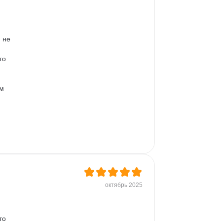
 не 
го 
м 
октябрь 2025
го 