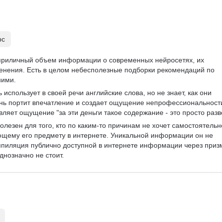
рс
приличный объем информации о современных нейросетях, их 
енения. Есть в целом небесполезные подборки рекомендаций по 
ними.
 использует в своей речи английские слова, но не знает, как они 
ень портит впечатление и создает ощущение непрофессиональност
ляет ощущение "за эти деньги такое содержание - это просто разв
олезен для того, кто по каким-то причинам не хочет самостоятельн
щему его предмету в интернете. Уникальной информации он не 
мпиляция публично доступной в интернете информации через приз
днозначно не стоит.