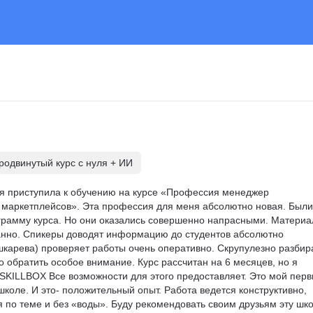
одвинутый курс с нуля + ИИ
 я приступила к обучению на курсе «Профессия менеджер 
маркетплейсов». Эта профессия для меня абсолютно новая. Были
ограмму курса. Но они оказались совершенно напрасными. Материа
анно. Спикеры доводят информацию до студентов абсолютно 
шкарева) проверяет работы очень оперативно. Скрупулезно разбир
о обратить особое внимание. Курс рассчитан на 6 месяцев, но я 
SKILLBOX Все возможности для этого предоставляет. Это мой перв
коле. И это- положительный опыт. Работа ведется конструктивно, 
 по теме и без «воды». Буду рекомендовать своим друзьям эту шко