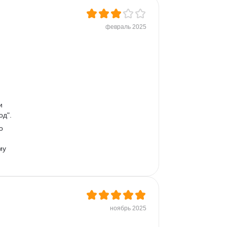
Google Таблицы
Microsoft PowerPoint
Бренд-менеджмент
февраль 2025
myTarget
Анализ целевой аудитории
SEO-оптимизация
Оценка эффективности
Позиционирование
Яндекс.Wordstat
и 
Продвижение в социальных сетях
од".
Performance-маркетинг
о 
Контент-план
SimilarWeb
му 
Продвижение курсов
Продвижение услуг
Привлечение клиентов
ноябрь 2025