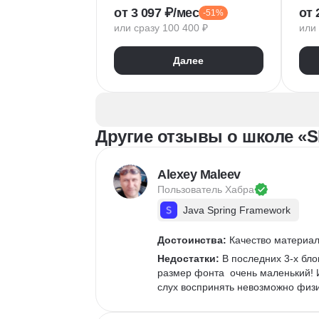
от 3 097 ₽/мес
от 
-51%
Яндекс Метрика
Ана
или сразу 100 400 ₽
или 
Google аналитика
Пл
Google реклама
Дел
Далее
Маркетинговая стратегия
Лог
Яндекс Директ
SMM продвижение
Продвижение на маркетплейсах
Другие отзывы о школе «Sk
Копирайтинг
Таргетинг
E-c
myTarget
Инт
Контекстная реклама
Alexey Maleev
VK Реклама
Пользователь 
Хабра
SEO-оптимизация
Java Spring Framework
Достоинства:
 Качество материа
Недостатки:
 В последних 3-х бло
размер фонта  очень маленький! И
слух воспринять невозможно физи