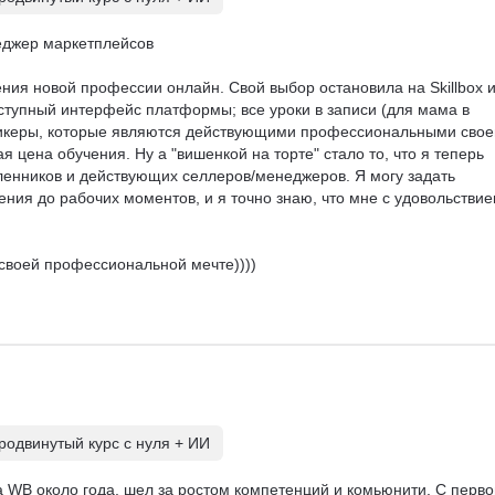
джер маркетплейсов

ния новой профессии онлайн. Свой выбор остановила на Skillbox и
ступный интерфейс платформы; все уроки в записи (для мама в 
пикеры, которые являются действующими профессиональными свое
я цена обучения. Ну а "вишенкой на торте" стало то, что я теперь 
енников и действующих селлеров/менеджеров. Я могу задать 
ния до рабочих моментов, и я точно знаю, что мне с удовольствие
своей профессиональной мечте))))

одвинутый курс с нуля + ИИ
а WB около года, шел за ростом компетенций и комьюнити. С перво