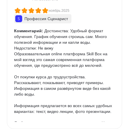
ноябрь 2025
Профессия Сценарист
Комментарий:
 Достоинства: Удобный формат 
обучения. График обучения строишь сам. Много 
полезной информации и ни капли воды.

Недостатки: Не вижу

Образоваательная online платформа Skill Box на 
мой взгляд это самая современная платформа 
обучения, где предусмотрено всё до мелочей.

От покупки курса до трудоустройства. 
Рассказывают, показывают, приводят примеры. 
Информация в самом развёрнутом виде без какой 
либо воды.

Информация предлагается во всех самых удобных 
вариантах: текст, видео лекции, фото презентации.

Я обучаюсь на курсе сценарного мастерства. На 
данном курсе предусмотрены как и сказал видео 