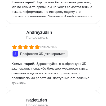
Комментарий:
 Курс может быть полезен для того, 
кто по каким-то причинам не хочет самостоятельно 
искать информацию по интересующему его 
предмету в интернете. Уникальной информации он 
не содержит, представляет собой компиляция 
публично доступной в интернете информации 
через призму восприятия авторов.Таких денег 
Andreyzudiin
однозначно не стоит.
Пользователь
ноябрь 2025
Профессия 3D-дженералист
Комментарий:
 Здравствуйте, я выбрал курс 3D 
дженералист, спасибо большое кураторам курса, 
отличная подача материала с примерами, с 
практическими работами. Даступные объяснение 
куратора.
Kadet1den
Пользователь