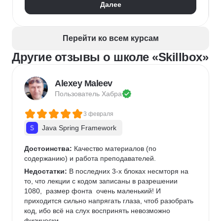
Далее
Таргетинг
myTarget
Контекстная реклама
VK Реклама
SEO-оптимизация
Перейти ко всем курсам
Другие отзывы о школе «Skillbox»
Alexey Maleev
Пользователь 
Хабра
3 февраля
Java Spring Framework
Достоинства:
 Качество материалов (по 
содержанию) и работа преподавателей.
Недостатки:
 В последних 3-х блоках несмторя на 
то, что лекции с кодом записаны в разрешении 
1080,  размер фонта  очень маленький! И 
приходится сильно напрягать глаза, чтоб разобрать 
код, ибо всё на слух воспринять невозможно 
физически. 