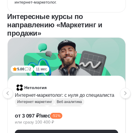
интернет-маркетолог.
Интересные курсы по
направлению «Маркетинг и
продажи»
5.00
2
11 мес
Нетология
Интернет-маркетолог: с нуля до cпециалиста
Интернет маркетинг
Веб аналитика
Яндекс Метрика
Google аналитика
от 3 097 ₽/мес
-51%
Google реклама
Маркетинговая стратегия
или сразу 100 400 ₽
Яндекс Директ
SMM продвижение
Продвижение на маркетплейсах
Копирайтинг